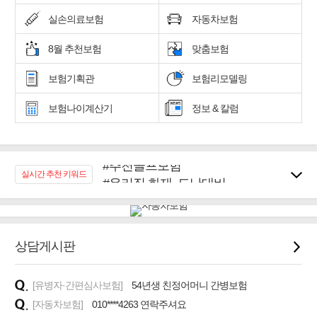
실손의료보험
자동차보험
8월 추천보험
맞춤보험
보험기획관
보험리모델링
보험나이계산기
정보 & 칼럼
#추천골프보험
#우리집 화재, 도난대비
실시간 추천 키워드
#노후대비 연금재테크!
#임플란트, 치아치료보장
#어린이 종합보장
상담게시판
#교통사고대비 운전자보험
#무해지 건강보험
#바뀌기전에 4세대 가입
[유병자·간편심사보험]
54년생 친정어머니 간병보험
[자동차보험]
010****4263 연락주셔요