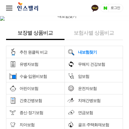
로그인
보장별 상품비교
보험사별 상품비교
추천 원클릭 비교
내보험찾기
유병자보험
무해지 건강보험
수술·입원비보험
암보험
어린이보험
운전자보험
간호간병보험
치매간병보험
종신·정기보험
연금보험
치아보험
골프·주택화재보험