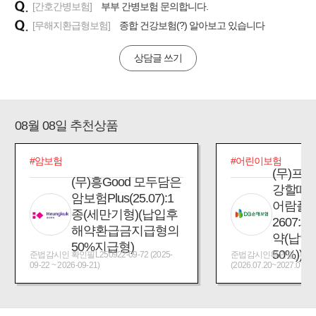
[간호간병보험]
부부 간병보험 문의합니다.
[무해지환급형보험]
종합 건강보험(?) 알아보고 있습니다
상담글 쓰기
08월 08일 추천상품
#암보험
#어린이보험
(무)프
(무)흥Good 모두담은
강할때
암보험Plus(25.07):1
어람플
종(세만기형)(납입후
2607:
해약환급금지급형의
약(납입
50%지급형)
50%))
준법감시인 확인필L250922-09-72 (2025-
준법감시인확인필_제2026
09-22 ~ 2026-09-21)
(2026.07.20~2027.07.19