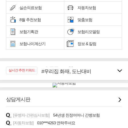
실손의료보험
자동차보험
8월 추천보험
맞춤보험
보험기획관
보험리모델링
보험나이계산기
정보 & 칼럼
#우리집 화재, 도난대비
실시간 추천 키워드
#노후대비 연금재테크!
#임플란트, 치아치료보장
#어린이 종합보장
#교통사고대비 운전자보험
상담게시판
#무해지 건강보험
#바뀌기전에 4세대 가입
[유병자·간편심사보험]
54년생 친정어머니 간병보험
#추천골프보험
[자동차보험]
010****4263 연락주셔요