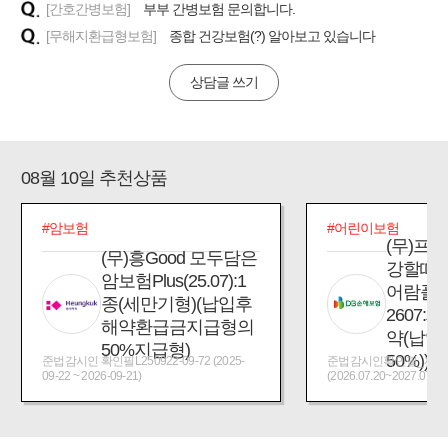
[간호간병보험]
부부 간병보험 문의합니다.
[무해지환급형보험]
종합 건강보험(?) 알아보고 있습니다
상담글 쓰기
08월 10일 추천상품
#암보험
#어린이보험
(무)프
(무)흥Good 모두담은
강할때
암보험Plus(25.07):1
어람플
종(세만기형)(납입후
2607:
해약환급금지급형의
약(납입
50%지급형)
50%))
준법감시인 확인필L250922-09-72 (2025-
준법감시인확인필_제2026
09-22 ~ 2026-09-21)
(2026.07.20~2027.07.19