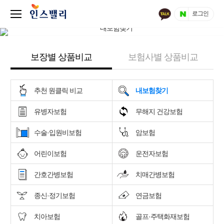
로그인
보장별 상품비교
보험사별 상품비교
추천 원클릭 비교
내보험찾기
유병자보험
무해지 건강보험
수술·입원비보험
암보험
어린이보험
운전자보험
간호간병보험
치매간병보험
종신·정기보험
연금보험
치아보험
골프·주택화재보험