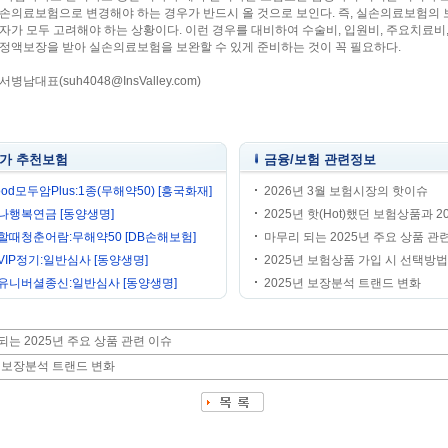
손의료보험으로 변경해야 하는 경우가 반드시 올 것으로 보인다. 즉, 실손의료보험의 
자가 모두 고려해야 하는 상황이다. 이런 경우를 대비하여 수술비, 입원비, 주요치료비
정액보장을 받아 실손의료보험을 보완할 수 있게 준비하는 것이 꼭 필요하다.
병남대표(suh4048@InsValley.com)
가 추천보험
금융/보험 관련정보
od모두암Plus:1종(무해약50) [흥국화재]
2026년 3월 보험시장의 핫이슈
나행복연금 [동양생명]
2025년 핫(Hot)했던 보험상품과 202
할때청춘어람:무해약50 [DB손해보험]
마무리 되는 2025년 주요 상품 관련 
VIP정기:일반심사 [동양생명]
2025년 보험상품 가입 시 선택방법의
유니버셜종신:일반심사 [동양생명]
2025년 보장분석 트랜드 변화
되는 2025년 주요 상품 관련 이슈
년 보장분석 트랜드 변화