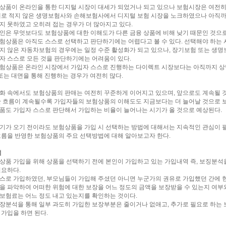
상품이 온라인을 통한 디지털 시장이 대세가 되었거나 되고 있으나 보험시장은 여전히
제로 적지 않은 생명보험사와 손해보험사에서 디지털 보험 시장을 노크하였으나 아직까
지 못하였고 오히려 접는 경우가 더 많아지고 있다.
인은 무엇보다도 보험상품에 대한 이해도가 다른 금융 상품에 비해 낮기 때문인 것으로
험상품은 아직도 스스로 선택하고 판단하기에는 어렵다고 볼 수 있다. 선택해야 하는 
지 않은 자동차보험의 경우에는 일정 수준 활성화가 되고 있으나, 장기보험 또는 생명
자 스스로 모든 것을 판단하기에는 어려움이 있다.
험상품은 온라인 시장에서 가입자 스스로 진행하는 다이렉트 시장보다는 아직까지 상
 또는 대면을 통해 진행하는 경우가 여전히 많다.
화 속에서도 보험상품의 판매는 여전히 꾸준하게 이어지고 있으며, 앞으로도 계속될 
한 흐름이 계속될수록 가입자들의 보험상품의 이해도도 지금보다는 더 늘어날 것으로 
품도 가입자 스스로 판단해서 가입하는 비율이 늘어나는 시기가 올 것으로 예상된다.
기가 오기 전이라도 보험상품을 가입 시 선택하는 방법에 대해서는 지속적인 관심이 
흐름을 반영한 보험상품의 주요 선택방법에 대해 알아보고자 한다.
석
상품 가입을 위해 상품을 선택하기 전에 본인이 가입하고 있는 가입내역 즉, 보징분석을
필요하다.
스로 가입하였던, 부모님들이 가입해 주셨던 아니면 누군가의 권유로 가입했던 간에 
을 파악하여 어떠한 위험에 대한 보장을 어느 정도의 금액을 보장받을 수 있는지 여부
보험료는 어느 정도 내고 있는지를 확인하는 것이다.
장분석을 통해 일부 과도히 가입한 보장부분은 줄이거나 없애고, 추가로 필요로 하는 
 가입을 하면 된다.