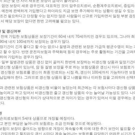
 최근 몇 년 사이 새로운 보장이 급격이 늘어났다.
이 없던 보장이 새로 경우인데, 대표적인 것이 암주요치료비, 순환계주요치료비, 중입자
. 예전에 완벽하게 가입했다고 하더라도 지금 보면 추가해야 하는 상황이 생길 수 있는
조건 필요하다고 단정할 수는 없지만 많은 사람들이 신규로 가입하면서 일정 부분 검
어서 해당 보장이 없다면 한번 고려해볼 필요는 있다.
간 및 갱신여부
 전에 가입한 보험상품은 보장기간이 60세 내지 70세까지인 경우도 있으며, 그나마 
90세 내지 100세까지 보장되는 경우가 많다.
장기간이 긴게 좋다고 할 수는 없으나 질병과 관련된 보장은 가급적 평균수명이 되는
 할 수 있다. 반면 운전자보험과 주택화재 등의 경우에는 주로 활동하는 기간을 고려
하여 가입하는 경우가 많다.
등 일부 질병관련 상품은 갱신 없이 끝까지 한번에 보장하는 비갱신형 상품과 일정기간
갱신형 상품이 있는데, 암 등 질병 보장을 주로 하는 보험상품은 갱신시 마다 보험료가
 갱신형은 보험료를 갱신이 최종 만료되는 시점 즉, 갱신이 100세까지 가능하다면 보험
납입해야 한다. 그러므로 갱신형 상품의 좋고 나쁨을 떠나 이러한 점을 고려하여 선택
과 관련된 보험상품은 비갱신형 비율이 높았는데 최근에는 각 보험사마다 갱신형 상품
높이려고 하고 있어서 비갱신형은 줄고 갱신형 상품의 수는 늘어날 가능성도 있다. 나
갱신형과 갱신형의 차이가 상대적으로 큰 의미가 없는 경우가 있어서 이럴 경우에는 
다.
완
손의료보험이 5세대 상품으로 개정될 예정이다.
고 본인 부담은 늘어나며 보험료는 조금 인하될 것으로 예상된다.
험이 보장이 줄어드는 방향으로 개정이 계속될수록 이에 대한 추가 보안이 필요할 수
 가입자하고 할지라도 갱신 시마다 계속 늘어나는 보험료를 감당하기 어려운 시기가 