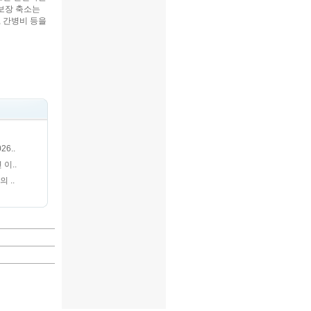
보장 축소는
, 간병비 등을
6..
이..
 ..