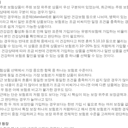
태
주로 보험상품이 주된 보장 위주로 상품이 우선 구분되어 있었는데, 최근에는 주된 보
상태에 따라 구분이 되는 경우가 많다.
적인 경우에는 표준체(standard)로 불리며 일반 건강보험 등으로 나뉘며, 병력이 있는
라고 해서 일반 표준체 상품보다는 보험료는 조금 비싸지만 일정 조건을 충족하는 경
으로 쉽게 가입이 가능한 상품이다.
건강검진 활성화 등으로 인해 일반 표준체 가입보다는 유병자보험에 가입하는 비율이
서 본인 건강상태를 확인해보고 판단하는 것이 필요하다.
는 경우와는 반대로 표준체 중에서도 더 건강하다고 하면 흔히 5.10.10 등으로 불리
입할 수 있는데, 이 상품은 표준체 상품보다 보험료가 10~20% 정도 저렴하게 가입할 
의 건강상태에 따라 조금 비싼데 간편하게 가입하는 상품을 선택하거나 일반 상품을 선
 건강하여 보험료 할인을 받을 수 있는 상품 중 하나를 선택할 수 있는 것이다.
험상품 선택에서 가장 중요한 항목 중 하나는 보험료 수준이다.
장에 동일 조건에서는 가장 보험료가 저렴한 상품이 유리하다.
근 보험상품의 흐름이 동일한 보장에 동일한 조건을 충족하기가 쉽지 않은 경우가 많아
하는 내용이 조금 더 많아서 보험료가 조금 더 비싸거나 아니면 아예 다른 상품에는 없
경우 등은 아예 보험료 비교가 불가한 경우도 있다.
근에는 단순 보험료의 저렴 정도 보다는 가입 시 핵심이 되는 보장 위주로 보장금액과
보고 판단하는 경우가 늘어나고 있다.
히 한 두 개의 보장만을 가입하는 경우보다는 한번 가입 시 필요로 하는 여러 보장을 
어나고 있어서 특정 보장 하나의 보험료가 저렴하다고 해서 전체 보험료가 저렴한 경우
 본인이 중점 가입하려고 하는 보장 위주로 전체적인 보험료 수준을 고려하여 판단하는
장 등장