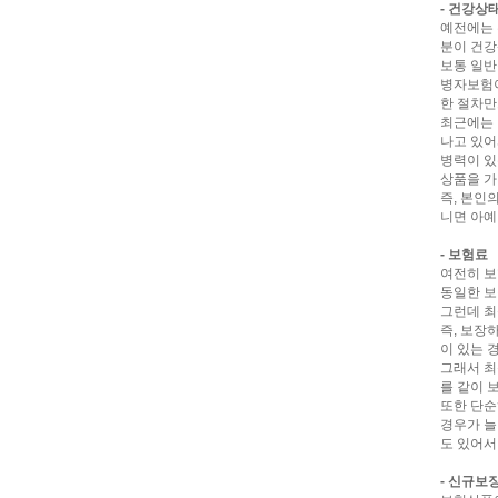
- 건강상
예전에는 
분이 건강
보통 일반
병자보험이
한 절차만
최근에는 
나고 있어
병력이 있
상품을 가
즉, 본인
니면 아예
- 보험료
여전히 보
동일한 보
그런데 최
즉, 보장
이 있는 
그래서 최
를 같이 
또한 단순
경우가 늘
도 있어서
- 신규보