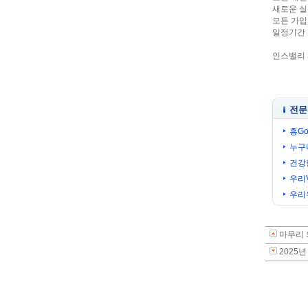
새로운 실
모든 가입
일정기간 
인스밸리 서
전문
흥Go
누구
건강
우리
우리
마무리 
2025