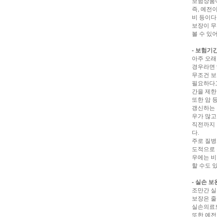
보험상품이
즉, 예전
비 등이다
보장이 무
볼 수 있
- 보험기
아주 오래
경우라면 
무조건 보
필요하다고
간을 제한
또한 암 
갱신하는 
우가 많고
직전까지 
다.
주로 질병
도적으로 
우에는 비
할 수도 있
- 실손 보
조만간 실
보장은 줄
실손의료보
또한 예전