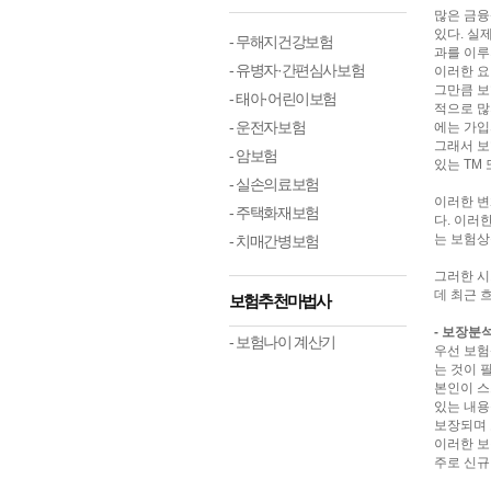
많은 금융
있다. 실
- 무해지건강보험
과를 이루
- 유병자·간편심사보험
이러한 요
그만큼 보
- 태아·어린이보험
적으로 많
- 운전자보험
에는 가입
그래서 보
- 암보험
있는 TM
- 실손의료보험
이러한 변
- 주택화재보험
다. 이러
는 보험상
- 치매간병보험
그러한 시
데 최근 
보험추천마법사
- 보장분
- 보험나이 계산기
우선 보험
는 것이 
본인이 스
있는 내용
보장되며 
이러한 보
주로 신규