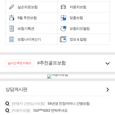
실손의료보험
자동차보험
8월 추천보험
맞춤보험
보험기획관
보험리모델링
보험나이계산기
정보 & 칼럼
#추천골프보험
실시간 추천 키워드
#우리집 화재, 도난대비
#노후대비 연금재테크!
#임플란트, 치아치료보장
#어린이 종합보장
상담게시판
#교통사고대비 운전자보험
#무해지 건강보험
[유병자·간편심사보험]
54년생 친정어머니 간병보험
#바뀌기전에 4세대 가입
[자동차보험]
010****4263 연락주셔요