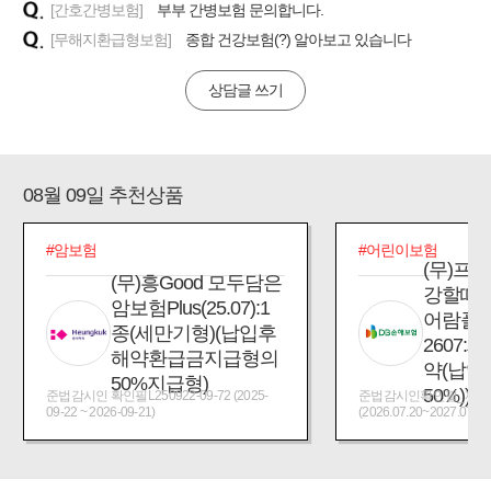
[간호간병보험]
부부 간병보험 문의합니다.
[무해지환급형보험]
종합 건강보험(?) 알아보고 있습니다
상담글 쓰기
08월 09일 추천상품
#암보험
#어린이보험
(무)프
(무)흥Good 모두담은
강할때
암보험Plus(25.07):1
어람플
종(세만기형)(납입후
2607:
해약환급금지급형의
약(납입
50%지급형)
50%))
준법감시인 확인필L250922-09-72 (2025-
준법감시인확인필_제2026
09-22 ~ 2026-09-21)
(2026.07.20~2027.07.19