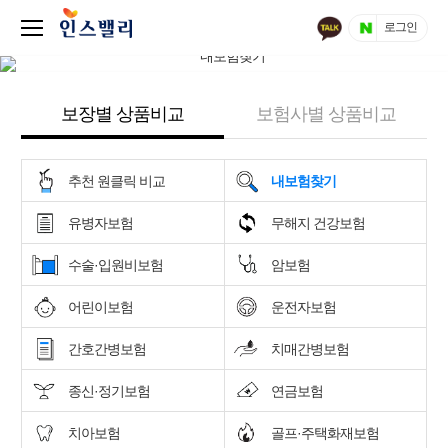
로그인
보장별 상품비교
보험사별 상품비교
추천 원클릭 비교
내보험찾기
유병자보험
무해지 건강보험
수술·입원비보험
암보험
어린이보험
운전자보험
간호간병보험
치매간병보험
종신·정기보험
연금보험
치아보험
골프·주택화재보험