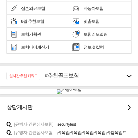
실손의료보험
자동차보험
8월 추천보험
맞춤보험
보험기획관
보험리모델링
보험나이계산기
정보 & 칼럼
#추천골프보험
실시간 추천 키워드
#우리집 화재, 도난대비
#노후대비 연금재테크!
#임플란트, 치아치료보장
#어린이 종합보장
상담게시판
#교통사고대비 운전자보험
#무해지 건강보험
[유병자·간편심사보험]
securitytest
#바뀌기전에 4세대 가입
[유병자·간편심사보험]
占쏙옙占쏙옙占쏙옙占쏙옙 占쌓쏙옙트