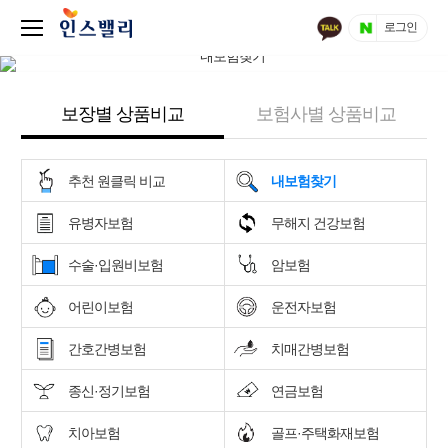
로그인
보장별 상품비교
보험사별 상품비교
추천 원클릭 비교
내보험찾기
유병자보험
무해지 건강보험
수술·입원비보험
암보험
어린이보험
운전자보험
간호간병보험
치매간병보험
종신·정기보험
연금보험
치아보험
골프·주택화재보험