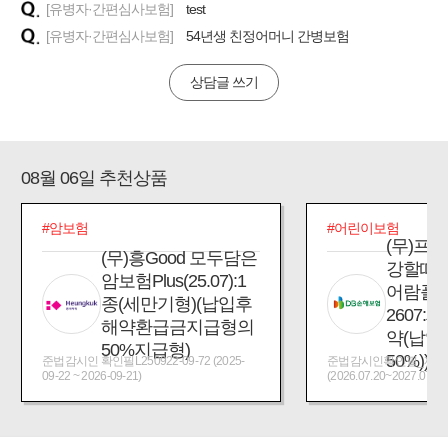
[유병자·간편심사보험]
test
[유병자·간편심사보험]
54년생 친정어머니 간병보험
상담글 쓰기
08월 06일 추천상품
#암보험
#어린이보험
(무)프
(무)흥Good 모두담은
강할때
암보험Plus(25.07):1
어람플
종(세만기형)(납입후
2607:
해약환급금지급형의
약(납입
50%지급형)
50%))
준법감시인 확인필L250922-09-72 (2025-
준법감시인확인필_제2026
09-22 ~ 2026-09-21)
(2026.07.20~2027.07.19