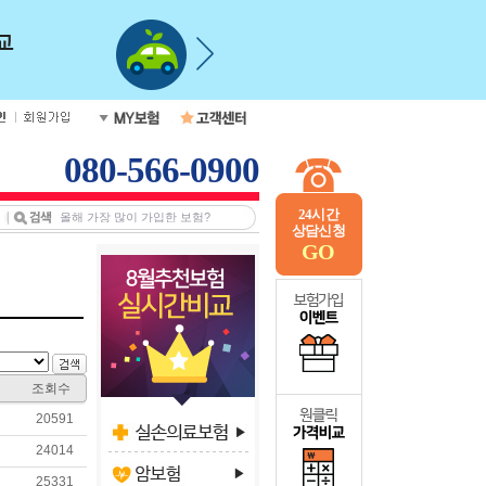
080-566-0900
24시간
상담신청
GO
조회수
20591
24014
25331