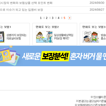
보험시장의 변화와 보험상품 선택 포인트 변화
2024/09/30
으로 이슈가 되고 있는 입원비 보장
2024/08/27
1
l
2
l
3
l
4
l
5
※ 인스밸리 준법감시
※ 본 광고는 광고심의기준을
※ 보험계약자가 기존 보험계