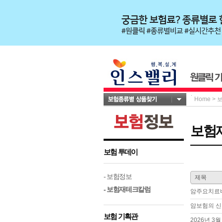
Home
>
보험
보험 투데이
- 보험정보
제목
- 보험재테크칼럼
암주요치료비
암보험의 신
보험 기획관
2026년 3