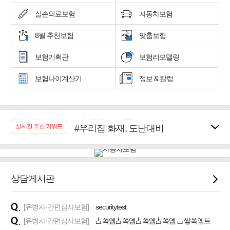
실손의료보험
자동차보험
8월 추천보험
맞춤보험
보험기획관
보험리모델링
보험나이계산기
정보 & 칼럼
#우리집 화재, 도난대비
실시간 추천 키워드
#노후대비 연금재테크!
#임플란트, 치아치료보장
#어린이 종합보장
#교통사고대비 운전자보험
상담게시판
#무해지 건강보험
#바뀌기전에 4세대 가입
[유병자·간편심사보험]
securitytest
#추천골프보험
[유병자·간편심사보험]
占쏙옙占쏙옙占쏙옙占쏙옙 占쌓쏙옙트