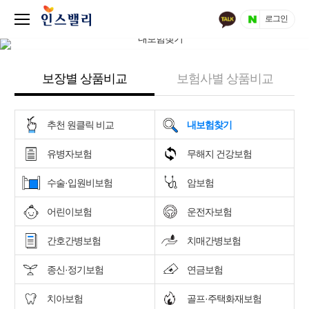
로그인
보장별 상품비교
보험사별 상품비교
추천 원클릭 비교
내보험찾기
유병자보험
무해지 건강보험
수술·입원비보험
암보험
어린이보험
운전자보험
간호간병보험
치매간병보험
종신·정기보험
연금보험
치아보험
골프·주택화재보험