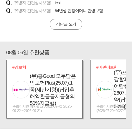
[유병자·간편심사보험]
test
[유병자·간편심사보험]
54년생 친정어머니 간병보험
상담글 쓰기
08월 06일 추천상품
#암보험
#어린이보험
(무)프
(무)흥Good 모두담은
강할때
암보험Plus(25.07):1
어람플
종(세만기형)(납입후
2607:
해약환급금지급형의
약(납입
50%지급형)
50%))
준법감시인 확인필L250922-09-72 (2025-
준법감시인확인필_제2026
09-22 ~ 2026-09-21)
(2026.07.20~2027.07.19