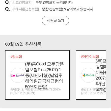
[간호간병보험]
부부 간병보험 문의합니다.
[무해지환급형보험]
종합 건강보험(?) 알아보고 있습니다
상담글 쓰기
08월 09일 추천상품
#암보험
#어린이보험
(무)프
(무)흥Good 모두담은
강할때
암보험Plus(25.07):1
어람플
종(세만기형)(납입후
2607:
해약환급금지급형의
약(납입
50%지급형)
50%))
준법감시인 확인필L250922-09-72 (2025-
준법감시인확인필_제2026
09-22 ~ 2026-09-21)
(2026.07.20~2027.07.19