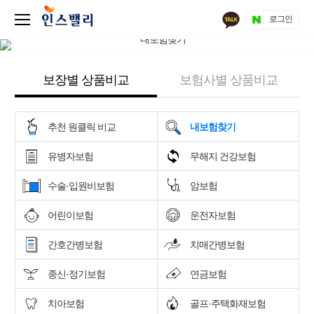
로그인
보장별 상품비교
보험사별 상품비교
추천 원클릭 비교
내보험찾기
유병자보험
무해지 건강보험
수술·입원비보험
암보험
어린이보험
운전자보험
간호간병보험
치매간병보험
종신·정기보험
연금보험
치아보험
골프·주택화재보험