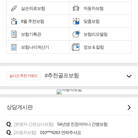
실손의료보험
자동차보험
8월 추천보험
맞춤보험
보험기획관
보험리모델링
보험나이계산기
정보 & 칼럼
#추천골프보험
실시간 추천 키워드
#우리집 화재, 도난대비
#노후대비 연금재테크!
#임플란트, 치아치료보장
#어린이 종합보장
상담게시판
#교통사고대비 운전자보험
#무해지 건강보험
[유병자·간편심사보험]
54년생 친정어머니 간병보험
#바뀌기전에 4세대 가입
[자동차보험]
010****4263 연락주셔요