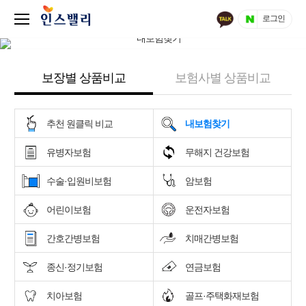
로그인
보장별 상품비교
보험사별 상품비교
추천 원클릭 비교
내보험찾기
유병자보험
무해지 건강보험
수술·입원비보험
암보험
어린이보험
운전자보험
간호간병보험
치매간병보험
종신·정기보험
연금보험
치아보험
골프·주택화재보험