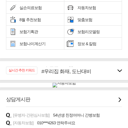
실손의료보험
자동차보험
8월 추천보험
맞춤보험
보험기획관
보험리모델링
보험나이계산기
정보 & 칼럼
#우리집 화재, 도난대비
실시간 추천 키워드
#노후대비 연금재테크!
#임플란트, 치아치료보장
#어린이 종합보장
#교통사고대비 운전자보험
상담게시판
#무해지 건강보험
#바뀌기전에 4세대 가입
[유병자·간편심사보험]
54년생 친정어머니 간병보험
#추천골프보험
[자동차보험]
010****4263 연락주셔요