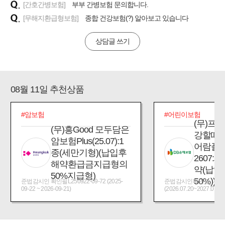
[간호간병보험]
부부 간병보험 문의합니다.
[무해지환급형보험]
종합 건강보험(?) 알아보고 있습니다
상담글 쓰기
08월 11일 추천상품
#암보험
#어린이보험
(무)프
(무)흥Good 모두담은
강할때
암보험Plus(25.07):1
어람플
종(세만기형)(납입후
2607:
해약환급금지급형의
약(납입
50%지급형)
50%))
준법감시인 확인필L250922-09-72 (2025-
준법감시인확인필_제2026
09-22 ~ 2026-09-21)
(2026.07.20~2027.07.19