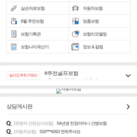
실손의료보험
자동차보험
8월 추천보험
맞춤보험
보험기획관
보험리모델링
보험나이계산기
정보 & 칼럼
#추천골프보험
실시간 추천 키워드
#우리집 화재, 도난대비
#노후대비 연금재테크!
#임플란트, 치아치료보장
#어린이 종합보장
상담게시판
#교통사고대비 운전자보험
#무해지 건강보험
#바뀌기전에 4세대 가입
[유병자·간편심사보험]
54년생 친정어머니 간병보험
[자동차보험]
010****4263 연락주셔요