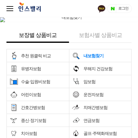
로그인
보장별 상품비교
보험사별 상품비교
추천 원클릭 비교
내보험찾기
유병자보험
무해지 건강보험
수술·입원비보험
암보험
어린이보험
운전자보험
간호간병보험
치매간병보험
종신·정기보험
연금보험
치아보험
골프·주택화재보험