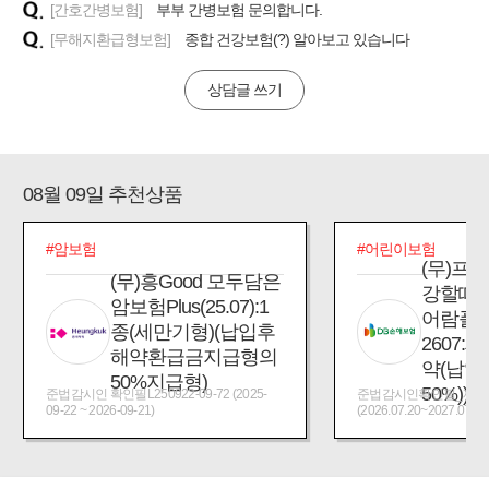
[간호간병보험]
부부 간병보험 문의합니다.
[무해지환급형보험]
종합 건강보험(?) 알아보고 있습니다
상담글 쓰기
08월 09일 추천상품
#암보험
#어린이보험
(무)프
(무)흥Good 모두담은
강할때
암보험Plus(25.07):1
어람플
종(세만기형)(납입후
2607:
해약환급금지급형의
약(납입
50%지급형)
50%))
준법감시인 확인필L250922-09-72 (2025-
준법감시인확인필_제2026
09-22 ~ 2026-09-21)
(2026.07.20~2027.07.19