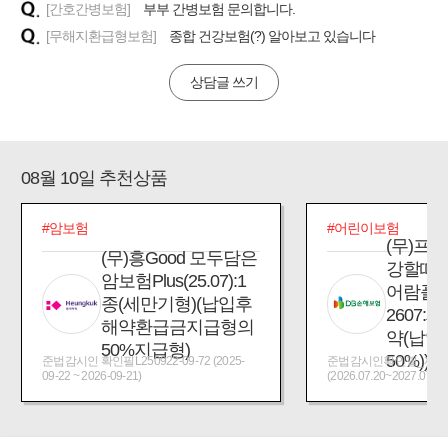
[간호간병보험]
부부 간병보험 문의합니다.
[무해지환급형보험]
종합 건강보험(?) 알아보고 있습니다
상담글 쓰기
08월 10일 추천상품
#암보험
#어린이보험
(무)프
(무)흥Good 모두담은
강할때
암보험Plus(25.07):1
어람플
종(세만기형)(납입후
2607:
해약환급금지급형의
약(납입
50%지급형)
50%))
준법감시인 확인필L250922-09-72 (2025-
준법감시인확인필_제2026
09-22 ~ 2026-09-21)
(2026.07.20~2027.07.19