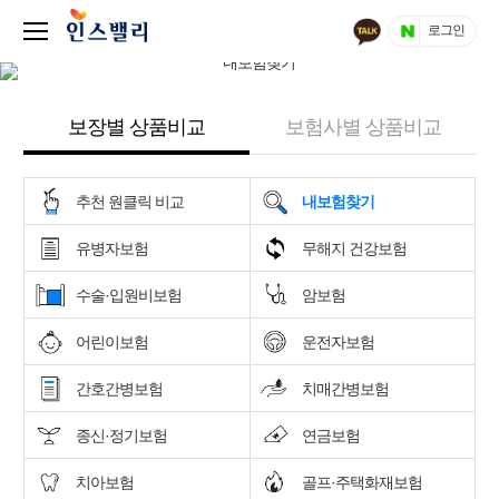
로그인
보장별 상품비교
보험사별 상품비교
추천 원클릭 비교
내보험찾기
유병자보험
무해지 건강보험
수술·입원비보험
암보험
어린이보험
운전자보험
간호간병보험
치매간병보험
종신·정기보험
연금보험
치아보험
골프·주택화재보험