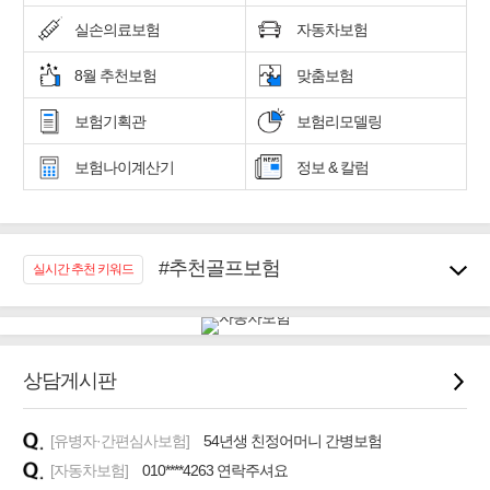
실손의료보험
자동차보험
8월 추천보험
맞춤보험
보험기획관
보험리모델링
보험나이계산기
정보 & 칼럼
#추천골프보험
실시간 추천 키워드
#우리집 화재, 도난대비
#노후대비 연금재테크!
#임플란트, 치아치료보장
#어린이 종합보장
상담게시판
#교통사고대비 운전자보험
#무해지 건강보험
[유병자·간편심사보험]
54년생 친정어머니 간병보험
#바뀌기전에 4세대 가입
[자동차보험]
010****4263 연락주셔요