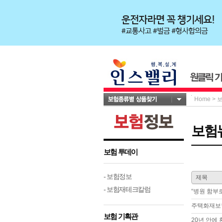
Home
>
보험
보험 투데이
- 보험정보
제목
- 보험재테크칼럼
“병원 함부
주택화재보험
보험 기획관
20년 안에 