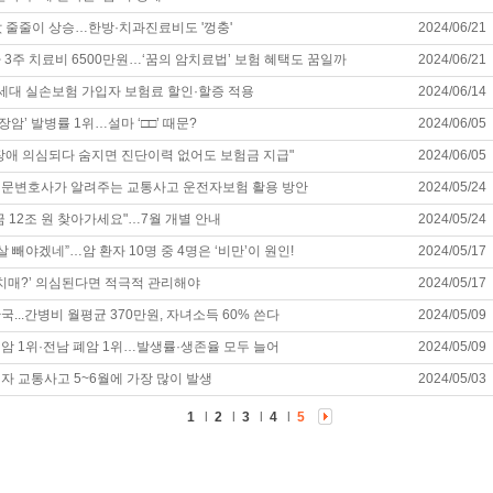
 줄줄이 상승…한방·치과진료비도 '껑충'
2024/06/21
 3주 치료비 6500만원…‘꿈의 암치료법’ 보험 혜택도 꿈일까
2024/06/21
세대 실손보험 가입자 보험료 할인·할증 적용
2024/06/14
대장암’ 발병률 1위…설마 ‘□□’ 때문?
2024/06/05
장애 의심되다 숨지면 진단이력 없어도 보험금 지급"
2024/06/05
전문변호사가 알려주는 교통사고 운전자보험 활용 방안
2024/05/24
금 12조 원 찾아가세요"…7월 개별 안내
2024/05/24
살 빼야겠네”…암 환자 10명 중 4명은 ‘비만’이 원인!
2024/05/17
 치매?’ 의심된다면 적극적 관리해야
2024/05/17
...간병비 월평균 370만원, 자녀소득 60% 쓴다
2024/05/09
암 1위·전남 폐암 1위…발생률·생존율 모두 늘어
2024/05/09
자 교통사고 5~6월에 가장 많이 발생
2024/05/03
1
l
2
l
3
l
4
l
5