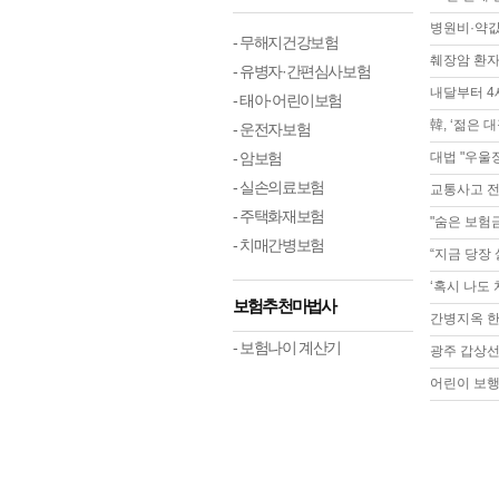
병원비·약값
- 무해지건강보험
췌장암 환자
- 유병자·간편심사보험
내달부터 4
- 태아·어린이보험
韓, ‘젊은 
- 운전자보험
- 암보험
대법 "우울
- 실손의료보험
교통사고 
- 주택화재보험
"숨은 보험
- 치매간병보험
“지금 당장 
‘혹시 나도
보험추천마법사
간병지옥 한국
- 보험나이 계산기
광주 갑상선
어린이 보행