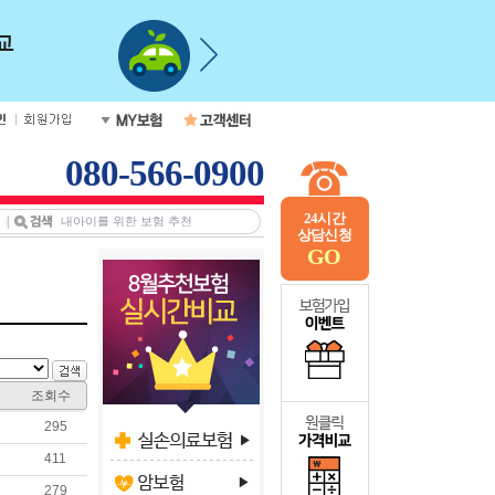
080-566-0900
24시간
상담신청
GO
조회수
295
411
279