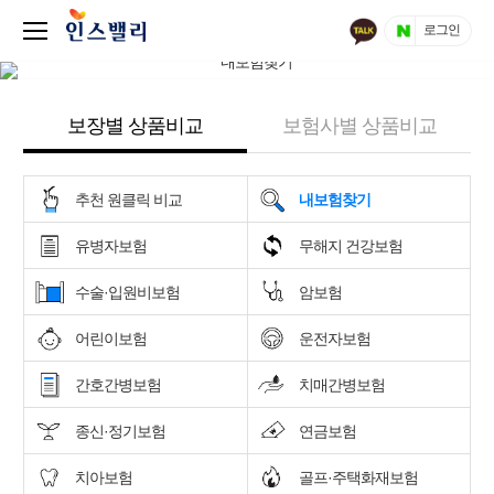
로그인
보장별 상품비교
보험사별 상품비교
추천 원클릭 비교
내보험찾기
유병자보험
무해지 건강보험
수술·입원비보험
암보험
어린이보험
운전자보험
간호간병보험
치매간병보험
종신·정기보험
연금보험
치아보험
골프·주택화재보험