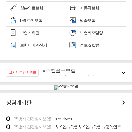
실손의료보험
자동차보험
8월 추천보험
맞춤보험
보험기획관
보험리모델링
보험나이계산기
정보 & 칼럼
#추천골프보험
실시간 추천 키워드
#우리집 화재, 도난대비
#노후대비 연금재테크!
#임플란트, 치아치료보장
#어린이 종합보장
상담게시판
#교통사고대비 운전자보험
#무해지 건강보험
#바뀌기전에 4세대 가입
[유병자·간편심사보험]
securitytest
[유병자·간편심사보험]
占쏙옙占쏙옙占쏙옙占쏙옙 占쌓쏙옙트