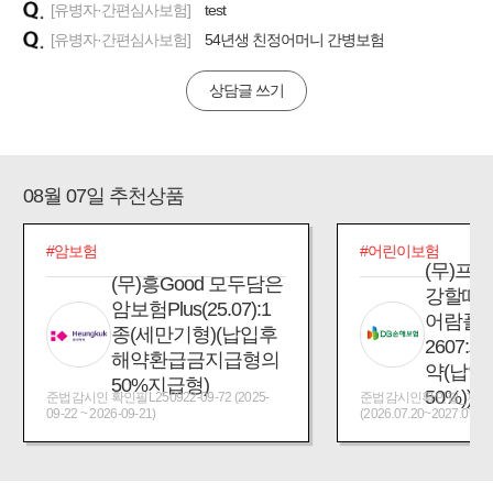
[유병자·간편심사보험]
test
[유병자·간편심사보험]
54년생 친정어머니 간병보험
상담글 쓰기
08월 07일 추천상품
#암보험
#어린이보험
(무)프
(무)흥Good 모두담은
강할때
암보험Plus(25.07):1
어람플
종(세만기형)(납입후
2607:
해약환급금지급형의
약(납입
50%지급형)
50%))
준법감시인 확인필L250922-09-72 (2025-
준법감시인확인필_제2026
09-22 ~ 2026-09-21)
(2026.07.20~2027.07.19