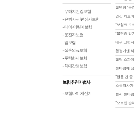
질병청 "독
- 무해지건강보험
연간 치료비
- 유병자·간편심사보험
“보험료 오
- 태아·어린이보험
“불면증 있거
- 운전자보험
- 암보험
대구 고령자
- 실손의료보험
환절기엔 뇌
- 주택화재보험
혈당 스파이
- 치매간병보험
찬바람에 심
"한물 간 
보험추천마법사
소득격차가 
- 보험나이 계산기
벌써 찬바람
"모르면 손해