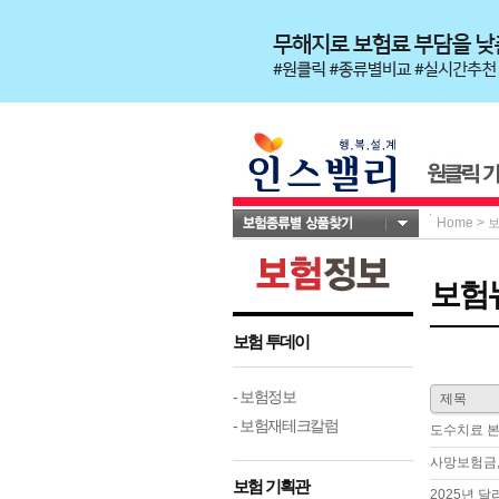
Home
>
보험
보험 투데이
- 보험정보
제목
- 보험재테크칼럼
도수치료 본인
사망보험금,
보험 기획관
2025년 