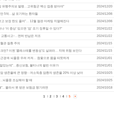
감 유행주의보 발령…고위험군 백신 접종 받아야"
2024/12/20
만 5억…삶 포기하는 환자들
2024/12/06
르고 보장 한도 줄어”… 12월 절판 마케팅 치열해진다
2024/12/06
나 ‘이 증상’ 있으면 ‘암’ 조기 징후일 수 있다?”
2024/11/22
 교통사고↑…면허 반납은 저조
2024/11/22
혈관 질환 주의
2024/11/15
크만? 이젠 '콜레스테롤 변동성'도 살펴라… 치매 위험 보인다
2024/11/15
근경색·뇌졸중 우려 커져… 참옻으로 몸을 따뜻하게
2024/11/01
줄 알았는데"…종신보험, 불티나게 팔린 이유가
2024/11/01
암 생존율에 큰 영향···저소득층 암환자 생존율 20% 이상 낮아
2024/10/25
...뇌졸중 조심해야 할 때
2024/10/25
"... 몰라서 못 받은 보험금 챙기려면
2024/10/18
1
l
2
l
3
l
4
l
5