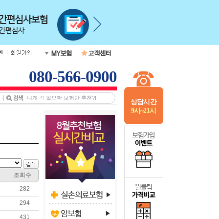
080-566-0900
상담시간
9시~21시
조회수
282
294
431