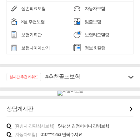
실손의료보험
자동차보험
8월 추천보험
맞춤보험
보험기획관
보험리모델링
보험나이계산기
정보 & 칼럼
#추천골프보험
실시간 추천 키워드
#우리집 화재, 도난대비
#노후대비 연금재테크!
#임플란트, 치아치료보장
#어린이 종합보장
상담게시판
#교통사고대비 운전자보험
#무해지 건강보험
[유병자·간편심사보험]
54년생 친정어머니 간병보험
#바뀌기전에 4세대 가입
[자동차보험]
010****4263 연락주셔요