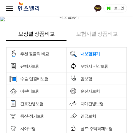
로그인
보장별 상품비교
보험사별 상품비교
추천 원클릭 비교
내보험찾기
유병자보험
무해지 건강보험
수술·입원비보험
암보험
어린이보험
운전자보험
간호간병보험
치매간병보험
종신·정기보험
연금보험
치아보험
골프·주택화재보험