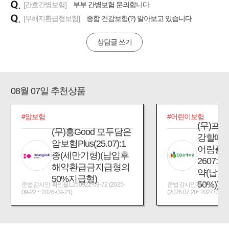
[간호간병보험]
부부 간병보험 문의합니다.
[무해지환급형보험]
종합 건강보험(?) 알아보고 있습니다
상담글 쓰기
08월 07일 추천상품
#암보험
#어린이보험
(무)프
(무)흥Good 모두담은
강할때
암보험Plus(25.07):1
어람플
종(세만기형)(납입후
2607:
해약환급금지급형의
약(납입
50%지급형)
50%))
준법감시인 확인필L250922-09-72 (2025-
준법감시인확인필_제2026
09-22 ~ 2026-09-21)
(2026.07.20~2027.07.19