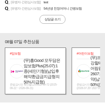
[유병자·간편심사보험]
test
[유병자·간편심사보험]
54년생 친정어머니 간병보험
상담글 쓰기
08월 07일 추천상품
#암보험
#어린이보험
(무)프
(무)흥Good 모두담은
강할때
암보험Plus(25.07):1
어람플
종(세만기형)(납입후
2607:
해약환급금지급형의
약(납입
50%지급형)
50%))
준법감시인 확인필L250922-09-72 (2025-
준법감시인확인필_제2026
09-22 ~ 2026-09-21)
(2026.07.20~2027.07.19