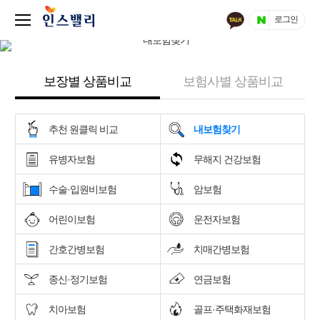
로그인
보장별 상품비교
보험사별 상품비교
추천 원클릭 비교
내보험찾기
유병자보험
무해지 건강보험
수술·입원비보험
암보험
어린이보험
운전자보험
간호간병보험
치매간병보험
종신·정기보험
연금보험
치아보험
골프·주택화재보험