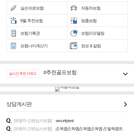
실손의료보험
자동차보험
8월 추천보험
맞춤보험
보험기획관
보험리모델링
보험나이계산기
정보 & 칼럼
#추천골프보험
실시간 추천 키워드
#우리집 화재, 도난대비
#노후대비 연금재테크!
#임플란트, 치아치료보장
#어린이 종합보장
상담게시판
#교통사고대비 운전자보험
#무해지 건강보험
#바뀌기전에 4세대 가입
[유병자·간편심사보험]
securitytest
[유병자·간편심사보험]
占쏙옙占쏙옙占쏙옙占쏙옙 占쌓쏙옙트