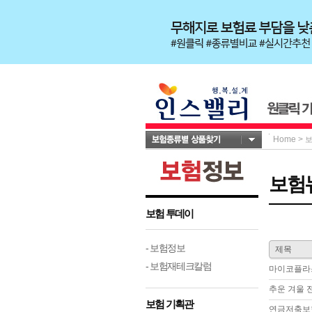
Home
>
보험
보험 투데이
- 보험정보
제목
- 보험재테크칼럼
마이코플라스
추운 겨울 
보험 기획관
연금저축보험