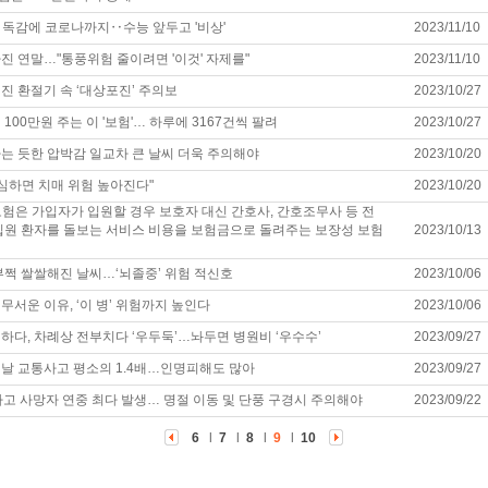
다 독감에 코로나까지‥수능 앞두고 '비상'
2023/11/10
진 연말…"통풍위험 줄이려면 '이것' 자제를"
2023/11/10
진 환절기 속 ‘대상포진’ 주의보
2023/10/27
100만원 주는 이 '보험'… 하루에 3167건씩 팔려
2023/10/27
는 듯한 압박감 일교차 큰 날씨 더욱 주의해야
2023/10/20
 심하면 치매 위험 높아진다"
2023/10/20
험은 가입자가 입원할 경우 보호자 대신 간호사, 간호조무사 등 전
입원 환자를 돌보는 서비스 비용을 보험금으로 돌려주는 보장성 보험
2023/10/13
부쩍 쌀쌀해진 날씨…‘뇌졸중’ 위험 적신호
2023/10/06
무서운 이유, ‘이 병’ 위험까지 높인다
2023/10/06
하다, 차례상 전부치다 ‘우두둑’…놔두면 병원비 ‘우수수’
2023/09/27
날 교통사고 평소의 1.4배…인명피해도 많아
2023/09/27
사고 사망자 연중 최다 발생… 명절 이동 및 단풍 구경시 주의해야
2023/09/22
6
l
7
l
8
l
9
l
10