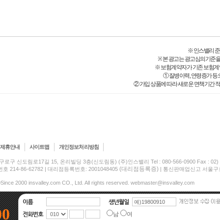
※ 인스밸리 준법감시
※ 본 광고는 광고심의기준을
※ 보험계약자가 기존 보험계
① 질병이력, 연령증가 등
② 가입 상품에 따라 새로운 면책기간 적
제휴안내
사이트맵
개인정보처리방침
구로구 신도림로17길 15, 온리빌딩 3층(신도림동) (주)인스밸리 Tel : 080-566-0900 Fax : 02) 5
(대리점등록증)
214-86-62782 | 대리점등록번호: 2001048405
| 통신판매업신고 서울구로-
Since 2000 insvalley.com CO., Ltd. All rights reserved. webmaster@insvalley.com
00
남
여