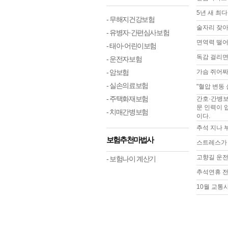
5년 새 최
- 무해지건강보험
술자리 잦아
- 유병자·간편심사보험
면역력 떨어
- 태아·어린이보험
독감 걸리면 
- 운전자보험
- 암보험
가슴 쥐어짜
- 실손의료보험
"혈압 변동
- 주택화재보험
간호·간병보
문 인력이 
- 치매간병보험
이다.
추석 지나 
보험추천마법사
스트레스가 
고향길 운전
- 보험나이 계산기
추석연휴 전
10월 교통