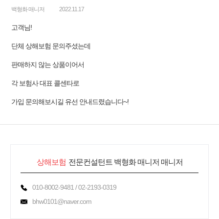
백형화 매니저
2022.11.17
고객님!
단체 상해보험 문의주셨는데
판매하지 않는 상품이어서
각 보험사 대표 콜센타로
가입 문의해보시길 유선 안내드렸습니다~!
상해보험
전문컨설턴트 백형화 매니저 매니저
010-8002-9481 / 02-2193-0319
bhw0101@naver.com