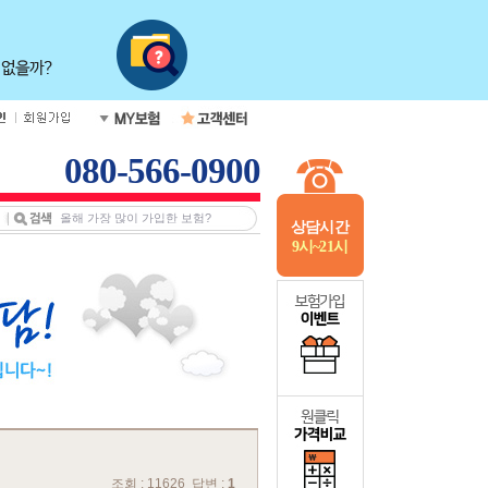
080-566-0900
상담시간
9시~21시
조회 : 11626 답변 :
1