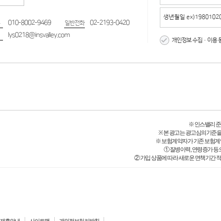
010-8002-9469
02-2193-0420
일반전화
lys0218@insvalley.com
개인정보 수집·이용 
※ 인스밸리 준법감시
※ 본 광고는 광고심의기준을
※ 보험계약자가 기존 보험계
① 질병이력, 연령증가 등
② 가입 상품에 따라 새로운 면책기간 적