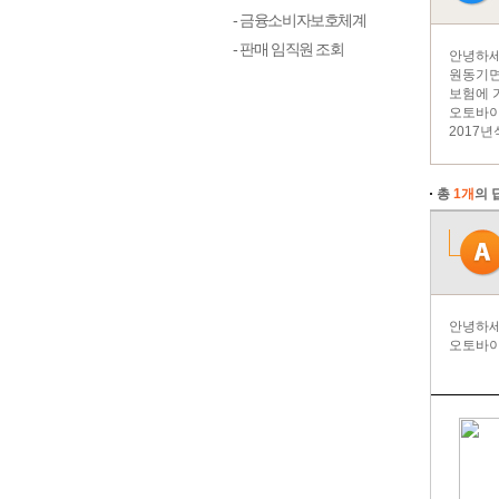
- 금융소비자보호체계
- 판매 임직원 조회
안녕하세
원동기면
보험에 
오토바이
2017년
총
1개
의 
안녕하세
오토바이