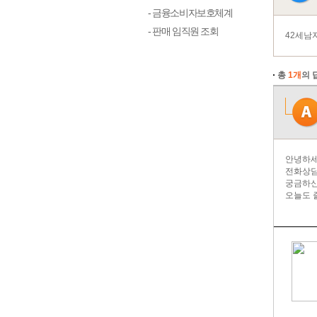
- 금융소비자보호체계
- 판매 임직원 조회
42세남
총
1개
의 
안녕하세
전화상담
궁금하신
오늘도 