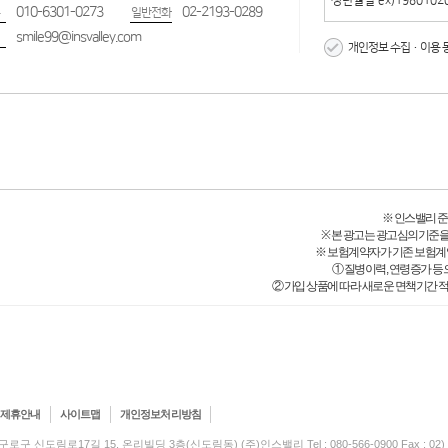
010-6301-0273
02-2193-0289
일반전화
smile99@insvalley.com
개인정보 수집·이용 
※ 인스밸리 준법감시
※ 본 광고는 광고심의기준을
※ 보험계약자가 기존 보험계
① 질병이력, 연령증가 등
② 가입 상품에 따라 새로운 면책기간 적
제휴안내
사이트맵
개인정보처리방침
구로구 신도림로17길 15, 온리빌딩 3층(신도림동) (주)인스밸리 Tel : 080-566-0900 Fax : 02) 5