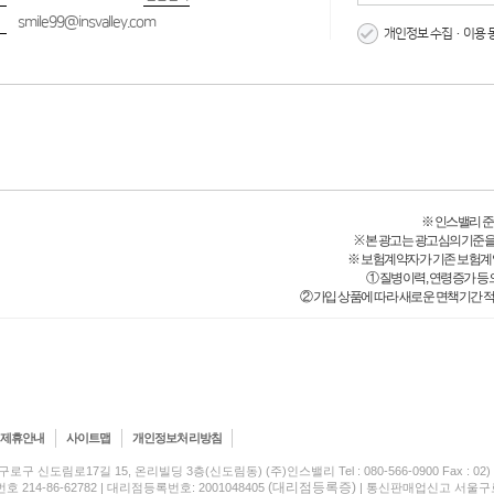
smile99@insvalley.com
개인정보 수집·이용 
※ 인스밸리 준법감시
※ 본 광고는 광고심의기준을
※ 보험계약자가 기존 보험계
① 질병이력, 연령증가 등
② 가입 상품에 따라 새로운 면책기간 적
제휴안내
사이트맵
개인정보처리방침
구로구 신도림로17길 15, 온리빌딩 3층(신도림동) (주)인스밸리 Tel : 080-566-0900 Fax : 02) 5
(대리점등록증)
214-86-62782 | 대리점등록번호: 2001048405
| 통신판매업신고 서울구로-