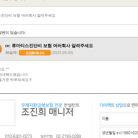
진단비 보험 여러회사 알려주세요
답변이 있습니다.
re: 류마티스진단비 보험 여러회사 알려주세요
작성자:
(2025.09.30)
조진희 매니저
요.^^
안내해드렸습니다.
즐거운 하루되세요.!!
무해지환급형보험 전문
컨설턴트
다이렉트 상담
으로 편
조진희 매니저
010-6301-0273
02-2193-0289
일반전화