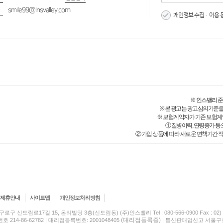
smile99@insvalley.com
개인정보 수집·이용 
※ 인스밸리 준법감시
※ 본 광고는 광고심의기준을
※ 보험계약자가 기존 보험계
① 질병이력, 연령증가 등
② 가입 상품에 따라 새로운 면책기간 적
제휴안내
사이트맵
개인정보처리방침
구로구 신도림로17길 15, 온리빌딩 3층(신도림동) (주)인스밸리 Tel : 080-566-0900 Fax : 02) 5
(대리점등록증)
214-86-62782 | 대리점등록번호: 2001048405
| 통신판매업신고 서울구로-