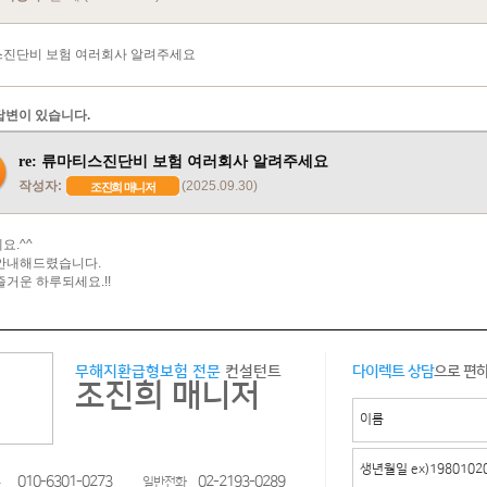
진단비 보험 여러회사 알려주세요
답변이 있습니다.
re: 류마티스진단비 보험 여러회사 알려주세요
작성자:
(2025.09.30)
조진희 매니저
요.^^
안내해드렸습니다.
즐거운 하루되세요.!!
무해지환급형보험 전문
컨설턴트
다이렉트 상담
으로 편
조진희 매니저
010-6301-0273
02-2193-0289
일반전화