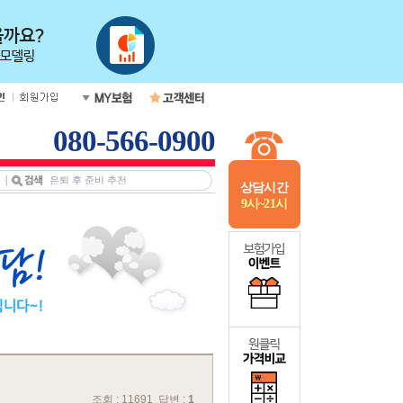
080-566-0900
상담시간
9시~21시
조회 : 11691 답변 :
1