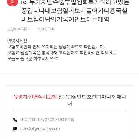
re: 두가지암수술후입원회복기다리고있는
답
변
중입니다내보험알아보기들어가니흥국실
비보험이납입기록이안보이는데영
조진희 매니저
2026.03.24
안녕하세요.
보험조회결과 현재 유지되는 정상계약으로 확인됩니다.
보험료 납입기록은 흥국화재 고객센터로 확인하시면 되세요.!!
오늘도 즐거운 하루되세요.^^
유병자·간편심사보험
전문컨설턴트 조진희 매니저 매니
저
010-6301-0273 / 02-2193-0289
smile99@insvalley.com