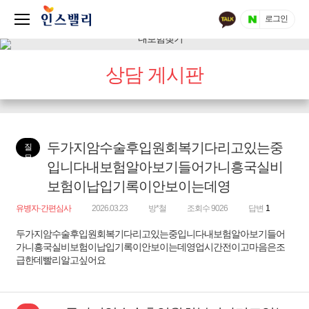
로그인
상담 게시판
두가지암수술후입원회복기다리고있는중
질
문
입니다내보험알아보기들어가니흥국실비
보험이납입기록이안보이는데영
유병자·간편심사
2026.03.23
방*철
조회수 9026
답변
1
두가지암수술후입원회복기다리고있는중입니다내보험알아보기들어
가니흥국실비보험이납입기록이안보이는데영업시간전이고마음은조
급한데빨리알고싶어요