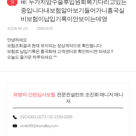
re: 두가지암수술후입원회복기다리고있는
답
변
중입니다내보험알아보기들어가니흥국실
비보험이납입기록이안보이는데영
조진희 매니저
2026.03.24
안녕하세요.
보험조회결과 현재 유지되는 정상계약으로 확인됩니다.
보험료 납입기록은 흥국화재 고객센터로 확인하시면 되세요.!!
오늘도 즐거운 하루되세요.^^
유병자·간편심사보험
전문컨설턴트 조진희 매니저 매니
저
010-6301-0273 / 02-2193-0289
smile99@insvalley.com