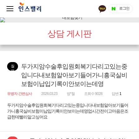
로그인
상담 게시판
두가지암수술후입원회복기다리고있는중
질
문
입니다내보험알아보기들어가니흥국실비
보험이납입기록이안보이는데영
유병자·간편심사
2026.03.23
방*철
조회수 9028
답변
1
두가지암수술후입원회복기다리고있는중입니다내보험알아보기들어
가니흥국실비보험이납입기록이안보이는데영업시간전이고마음은조
급한데빨리알고싶어요