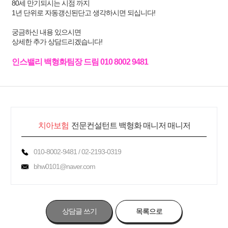
80세 만기되시는 시점 까지
1년 단위로 자동갱신된단고 생각하시면 되십니다!
궁금하신 내용 있으시면
상세한 추가 상담드리겠습니다!
인스밸리 백형화팀장 드림 010 8002 9481
치아보험
전문컨설턴트 백형화 매니저 매니저
010-8002-9481 / 02-2193-0319
bhw0101@naver.com
상담글 쓰기
목록으로