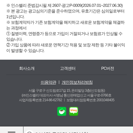
※ 인스밸리 준법감시필 제 2607-광고P-0009(2026.07.01~2027.06.30)
※ 본 광고는 광고심의기준을 준수하였으며, 유효기간은 심의일로부터
1년입니다.
※ 보험계약자가 기존 보험계약을 해지하고 새로운 보험계약을 체결하
는 과정에서
① 질병이력, 연령증가 등으로 가입이 거절되거나 보험료가 인상될 수
있습니다.
② 가입 상품에 따라 새로운 면책기간 적용 및 보장 제한 등 기타 불이익
이 발생할 수 있습니다.
회사소개
고객센터
PC버전
이용약관
ㅣ
개인정보처리방침
서울 구로구 신도림로17길 15, 온리빌딩 3층(신도림동)
(㈜인스밸리 대표이사 서병남 통신판매업신고 서울구로-0766호
사업자등록번호 214-86-62782 ㅣ
보험대리점등록번호 2001048405