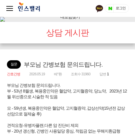
로그인
상담 게시판
부모님 간병보험 문의드립니다.
질문
간호간병
2026.05.19
배*환
조회수 31960
답변
1
부모님 간병보험 문의드립니다.
부 - 53년 8월생, 복용중인약은 혈압약, 고지혈증약, 당뇨약, 2023년 12
월 위선종으로 시술한 적 있음
모 - 59년생, 복용중인약은 혈압약, 고지혈증약, 갑상선약(15년전 갑상
선암으로 절제술 후)
견적요청-유병자플랜,다른 암 진단비 제외
부 - 20년 갱신형, 간병인 사용일당 중심, 적립금 없는 무해지환급형