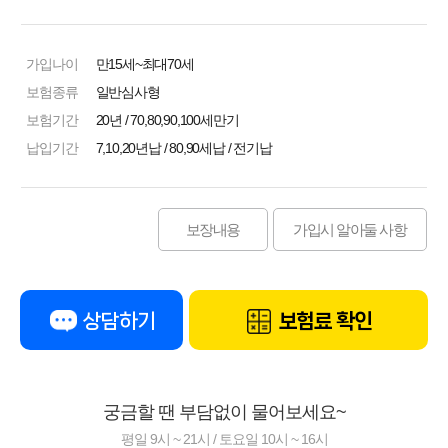
가입나이
만15세~최대70세
보험종류
일반심사형
보험기간
20년 / 70,80,90,100세만기
납입기간
7,10,20년납 / 80,90세납 / 전기납
보장내용
가입시 알아둘 사항
상담하기
보험료 확인
궁금할 땐 부담없이 물어보세요~
평일 9시 ~ 21시 / 토요일 10시 ~ 16시