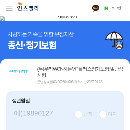
로그인
사랑하는 가족을 위한 보장자산
종신·정기보험
(무)우리WON하는VIP플러스정기보험:일반심
사형
준법심의필:03-202604-008/유효기간:2027-04-13
생년월일
남자
여자