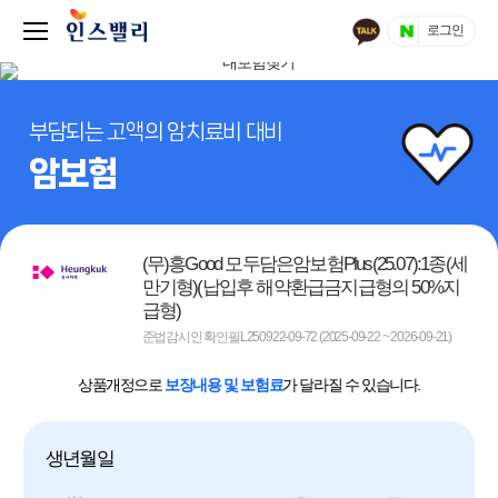
로그인
부담되는 고액의 암치료비 대비
암보험
(무)흥Good 모두담은암보험Plus(25.07):1종(세
만기형)(납입후 해약환급금지급형의 50%지
급형)
준법감시인 확인필L250922-09-72 (2025-09-22 ~ 2026-09-21)
상품개정으로
보장내용 및 보험료
가 달라질 수 있습니다.
생년월일