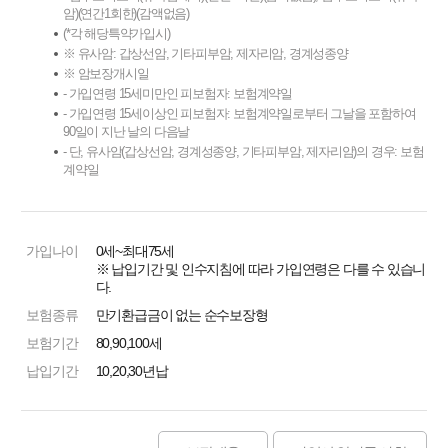
암)(연간1회한)(감액없음)
(*각 해당특약가입시)
※ 유사암: 갑상선암, 기타피부암, 제자리암, 경계성종양
※ 암보장개시일
- 가입연령 15세미만인 피보험자: 보험계약일
- 가입연령 15세이상인 피보험자: 보험계약일로부터 그날을 포함하여
90일이 지난 날의 다음날
- 단, 유사암(갑상선암, 경계성종양, 기타피부암, 제자리암)의 경우: 보험
계약일
가입나이
0세~최대75세
※ 납입기간 및 인수지침에 따라 가입연령은 다를 수 있습니
다.
보험종류
만기환급금이 없는 순수보장형
보험기간
80,90,100세
납입기간
10,20,30년납