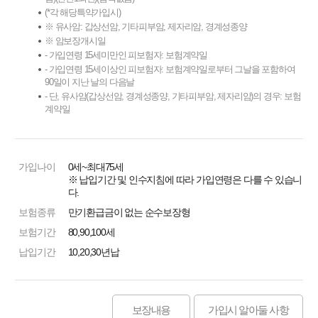
(*각 해당특약가입시)
※ 유사암: 갑상선암, 기타피부암, 제자리암, 경계성종양
※ 암보장개시일
- 가입연령 15세미만인 피보험자: 보험계약일
- 가입연령 15세이상인 피보험자: 보험계약일로부터 그날을 포함하여
90일이 지난 날의 다음날
- 단, 유사암(갑상선암, 경계성종양, 기타피부암, 제자리암)의 경우: 보험
계약일
가입나이
0세~최대75세
※ 납입기간 및 인수지침에 따라 가입연령은 다를 수 있습니
다.
보험종류
만기환급금이 없는 순수보장형
보험기간
80,90,100세
납입기간
10,20,30년납
보장내용
가입시 알아둘 사항