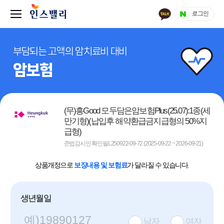
로그인
부담되는 고액의 암치료비 대비
암보험
(무)흥Good 모두담은암보험Plus(25.07):1종(세
만기형)(납입후 해약환급금지급형의 50%지
급형)
준법감시인 확인필L250922-09-72 (2025-09-22 ~ 2026-09-21)
상품개정으로
보장내용 및 보험료
가 달라질 수 있습니다.
생년월일
남자
여자