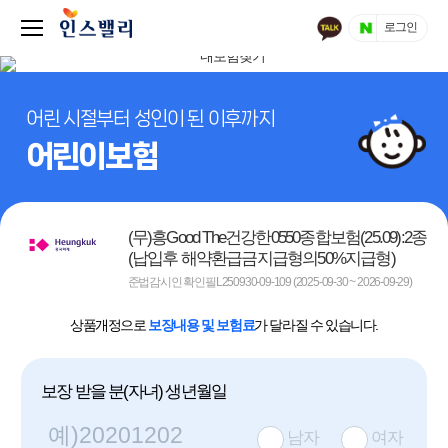
로그인
어린 시절부터 성인이 된 이후까지
어린이보험
(무)흥Good The건강한0550종합보험(25.09):2종
(납입후 해약환급금지급형의50%지급형)
준법감시인 확인필L250930-09-109 (2025-09-30 ~ 2026-09-29)
상품개정으로
보장내용 및 보험료
가 달라질 수 있습니다.
보장 받을 분(자녀) 생년월일
남자
여자