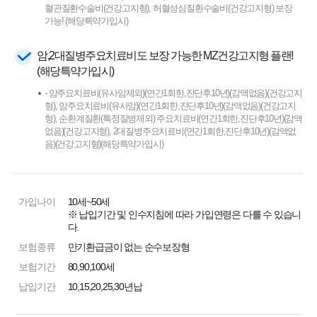
혈관질환수술비(건강고지형), 허혈성심질환수술비(건강고지형) 보장
가능! (해당특약가입시)
암,2대질병주요치료비도 보장 가능한 MZ건강고지형 플랜!
(해당특약가입시)
- 암주요치료비(유사암제외)(연간1회한,진단후10년)(감액없음)(건강고지
형), 암주요치료비(유사암)(연간1회한,진단후10년)(감액없음)(건강고지
형), 순환계질환(특정질병제외) 주요치료비(연간1회한,진단후10년)(감액
없음)(건강고지형), 2대질병주요치료비(연간1회한,진단후10년)(감액없
음)(건강고지형)(해당특약가입시)
가입나이
10세~50세
※ 납입기간 및 인수지침에 따라 가입연령은 다를 수 있습니
다.
보험종류
만기환급금이 없는 순수보장형
보험기간
80,90,100세
납입기간
10,15,20,25,30년납