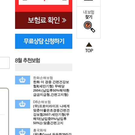
한화손해보험
한화 더 경증 간편건강보
험Ⅱ(세만기형) 무배당
2604:(납입후50%해약환
급금지급형,간편고지형)
DB손해보험
(무)프로미라이프 나에게
맞춘더좋은초경증간편건
강보험2607:세만기형(무
해약(납입중0%/납입후
50%)):맞춤간편고지
흥국화재
(무)흥Good 든든한3N5간