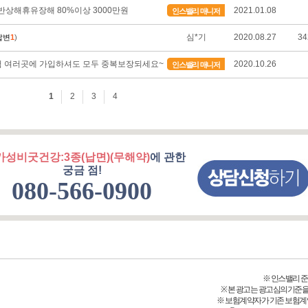
가성비굿건강:3종(납면)(무해약)
에 관한
궁금 점!
080-566-0900
※ 인스밸리 준법감시
※ 본 광고는 광고심의기준을
※ 보험계약자가 기존 보험계