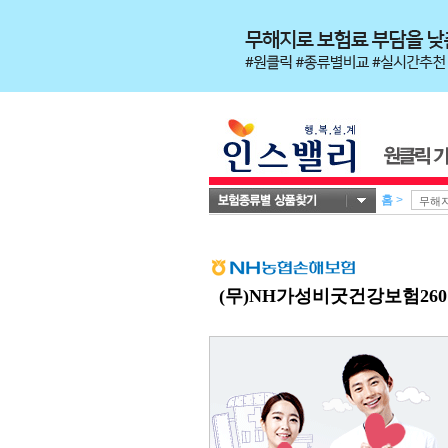
홈
>
(무)NH가성비굿건강보험260