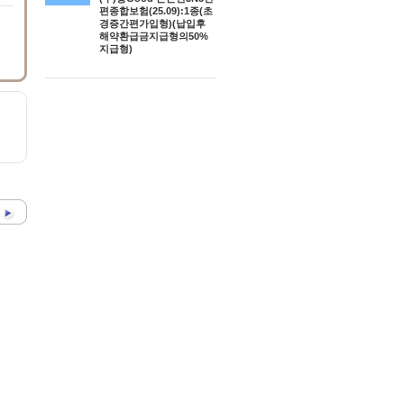
편종합보험(25.09):1종(초
경증간편가입형)(납입후
해약환급금지급형의50%
지급형)