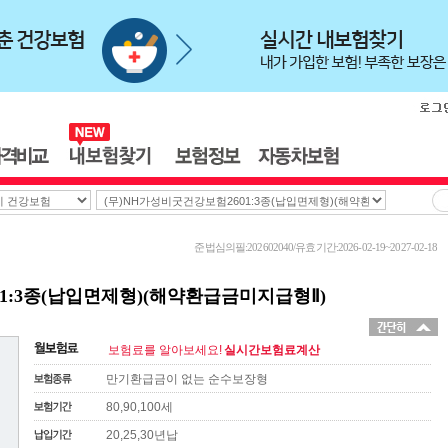
준법심의필:202602040/유효기간:2026-02-19~2027-02-18
1:3종(납입면제형)(해약환급금미지급형Ⅱ)
보험료를 알아보세요!
실시간보험료계산
만기환급금이 없는 순수보장형
80,90,100세
20,25,30년납