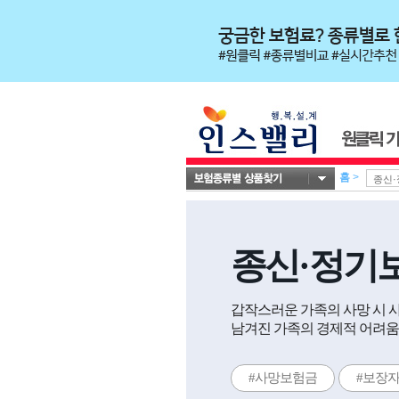
홈
>
종신·정기
갑작스러운 가족의 사망 시 
남겨진 가족의 경제적 어려움
#사망보험금
#보장