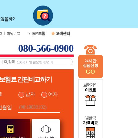
080-566-0900
24시간
상담신청
GO
보험료 간편비교하기
별
남자
여자
년월일