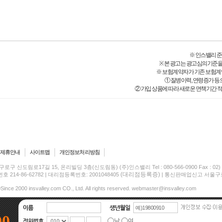
※ 인스밸리 준법감시
※ 본 광고는 광고심의기준을
※ 보험계약자가 기존 보험계
① 질병이력, 연령증가 등
② 가입 상품에 따라 새로운 면책기간 적
제휴안내
사이트맵
개인정보처리방침
구로구 신도림로17길 15, 온리빌딩 3층(신도림동) (주)인스밸리 Tel : 080-566-0900 Fax : 02) 5
(대리점등록증)
214-86-62782 | 대리점등록번호: 2001048405
| 통신판매업신고 서울구로-
Since 2000 insvalley.com CO., Ltd. All rights reserved. webmaster@insvalley.com
00
남
여