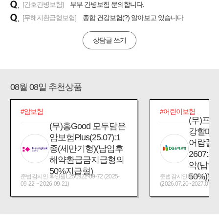
[간호간병보험]
부부 간병보험 문의합니다.
[무해지환급형보험]
종합 건강보험(?) 알아보고 있습니다
상담글 쓰기
08월 08일 추천상품
#암보험
#어린이보험
(무)프
(무)흥Good 모두담은
강할때
암보험Plus(25.07):1
어람플
종(세만기형)(납입후
2607:
해약환급금지급형의
약(납입
50%지급형)
50%))
준법감시인 확인필L250922-09-72 (2025-
준법감시인확인필_제2026
09-22 ~ 2026-09-21)
(2026.07.20~2027.07.19