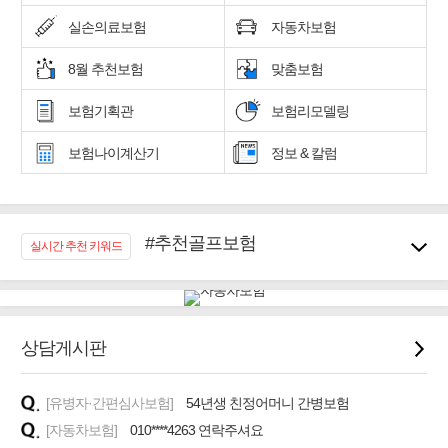
실손의료보험
자동차보험
8월 추천보험
맞춤보험
보험기획관
보험리모델링
보험나이계산기
정보 & 칼럼
#추천골프보험
실시간 추천 키워드
#우리집 화재, 도난대비
#노후대비 연금재테크!
#임플란트, 치아치료보장
#어린이 종합보장
상담게시판
#교통사고대비 운전자보험
#무해지 건강보험
[유병자·간편심사보험]
54년생 친정어머니 간병보험
#바뀌기전에 4세대 가입
[자동차보험]
010****4263 연락주셔요