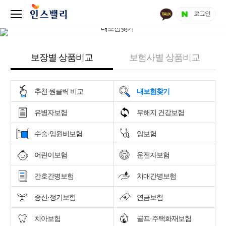
로그인
보장별 상품비교
보험사별 상품비교
추천 원클릭 비교
내보험찾기
유병자보험
무해지 건강보험
수술·입원비보험
암보험
어린이보험
운전자보험
간호간병보험
치매간병보험
종신·정기보험
연금보험
치아보험
골프·주택화재보험