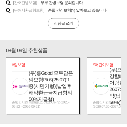
[간호간병보험]
부부 간병보험 문의합니다.
[무해지환급형보험]
종합 건강보험(?) 알아보고 있습니다
상담글 쓰기
08월 09일 추천상품
#암보험
#어린이보험
(무)프
(무)흥Good 모두담은
강할때
암보험Plus(25.07):1
어람플
종(세만기형)(납입후
2607:
해약환급금지급형의
약(납입
50%지급형)
50%))
준법감시인 확인필L250922-09-72 (2025-
준법감시인확인필_제2026
09-22 ~ 2026-09-21)
(2026.07.20~2027.07.19