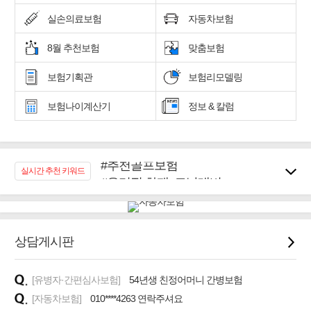
실손의료보험
자동차보험
8월 추천보험
맞춤보험
보험기획관
보험리모델링
보험나이계산기
정보 & 칼럼
#추천골프보험
실시간 추천 키워드
#우리집 화재, 도난대비
#노후대비 연금재테크!
#임플란트, 치아치료보장
#어린이 종합보장
상담게시판
#교통사고대비 운전자보험
#무해지 건강보험
#바뀌기전에 4세대 가입
[유병자·간편심사보험]
54년생 친정어머니 간병보험
[자동차보험]
010****4263 연락주셔요