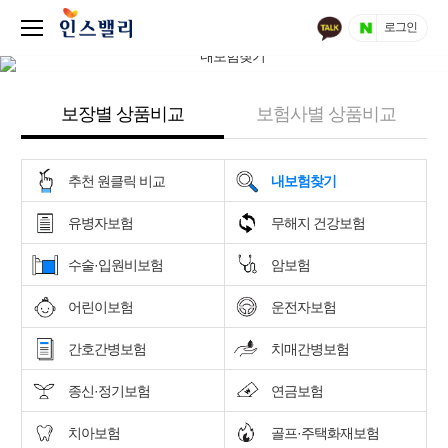
로그인
보장별 상품비교
보험사별 상품비교
추천 원클릭 비교
내보험찾기
유병자보험
무해지 건강보험
수술·입원비보험
암보험
어린이보험
운전자보험
간호간병보험
치매간병보험
종신·정기보험
연금보험
치아보험
골프·주택화재보험