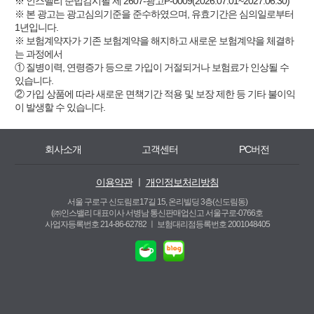
※ 인스밸리 준법감시필 제 2607-광고P-0009(2026.07.01~2027.06.30)
※ 본 광고는 광고심의기준을 준수하였으며, 유효기간은 심의일로부터
1년입니다.
※ 보험계약자가 기존 보험계약을 해지하고 새로운 보험계약을 체결하
는 과정에서
① 질병이력, 연령증가 등으로 가입이 거절되거나 보험료가 인상될 수
있습니다.
② 가입 상품에 따라 새로운 면책기간 적용 및 보장 제한 등 기타 불이익
이 발생할 수 있습니다.
회사소개
고객센터
PC버전
이용약관
ㅣ
개인정보처리방침
서울 구로구 신도림로17길 15, 온리빌딩 3층(신도림동)
(㈜인스밸리 대표이사 서병남 통신판매업신고 서울구로-0766호
사업자등록번호 214-86-62782 ㅣ
보험대리점등록번호 2001048405