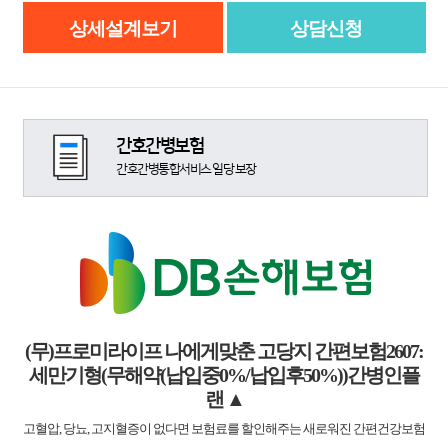
상세설계보기
상담신청
간호간병보험
간호간병통합서비스 일당 보장
(무)프로미라이프 나에게맞춘 고당지 간편보험2607:
세만기형(무해약(납입중0%/납입후50%))간병인플
랜
▲
고혈압, 당뇨, 고지혈증이 없다면 보험료를 할인해주는 새로워진 간편건강보험