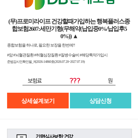
(무)프로미라이프 건강할때가입하는 행복플러스종
합보험2607:세만기형(무해약(납입중0%/납입후5
0%))
▲
종합보험을 하나로, 필요한 보장을 한번에!!
#암 #뇌혈관질환 #허혈심장질환 #질병수술비 #해당특약가입시
준법감시인확인필_제2026-14860호(2026.07.20~2027.07.19)
???
보험료
원
상세설계보기
상담신청
간편심사보험:건강