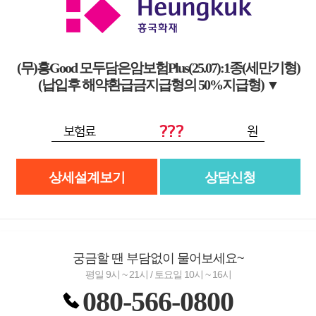
(무)흥Good 모두담은암보험Plus(25.07):1종(세만기형)
(납입후 해약환급금지급형의 50%지급형)
▼
???
보험료
원
상세설계보기
상담신청
궁금할 땐 부담없이 물어보세요~
평일 9시 ~ 21시 / 토요일 10시 ~ 16시
080-566-0800