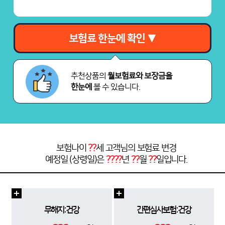
보험료 한눈에 확인 ▼
추천상품의
월보험료와 보장금을
한눈에
볼 수 있습니다.
보험나이
??
세 고객님의 보험료 변경
예정일 (상령일)은
????
년
??
월
??
일입니다.
무해지:건강
간편심사보험:건강