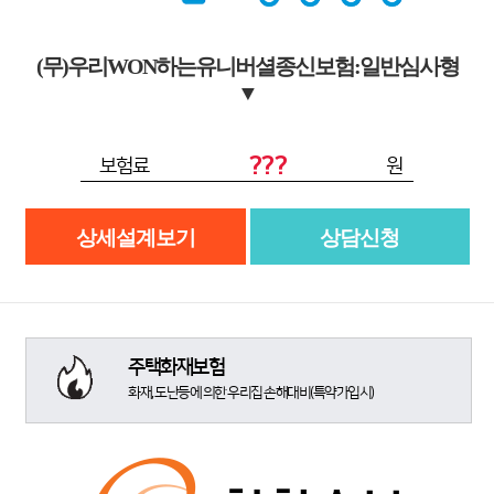
(무)우리WON하는유니버셜종신보험:일반심사형
▼
???
보험료
원
상세설계보기
상담신청
주택화재보험
화재, 도난등에 의한 우리집 손해대비(특약가입시)