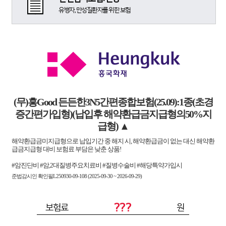
유병자, 만성질환자를 위한 보험
(무)흥Good 든든한3N5간편종합보험(25.09):1종(초경
증간편가입형)(납입후 해약환급금지급형의50%지
급형)
▲
해약환급금미지급형으로 납입기간 중 해지 시, 해약환급금이 없는 대신 해약환
급금지급형 대비 보험료 부담은 낮춘 상품!
#암진단비 #암,2대질병주요치료비 #질병수술비 #해당특약가입시
준법감시인 확인필L250930-09-108 (2025-09-30 ~ 2026-09-29)
???
보험료
원