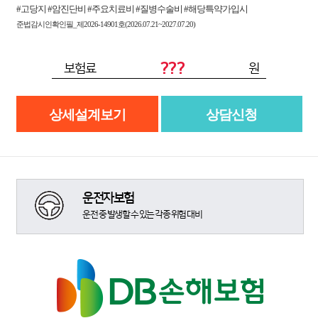
#고당지 #암진단비 #주요치료비 #질병수술비 #해당특약가입시
준법감시인확인필_제2026-14901호(2026.07.21~2027.07.20)
???
보험료
원
상세설계보기
상담신청
운전자보험
운전 중 발생할 수 있는 각종 위험 대비