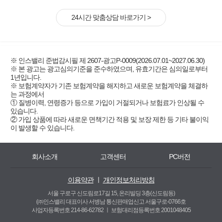
24시간 맞춤상담 바로가기 >
※ 인스밸리 준법감시필 제 2607-광고P-0009(2026.07.01~2027.06.30)
※ 본 광고는 광고심의기준을 준수하였으며, 유효기간은 심의일로부터
1년입니다.
※ 보험계약자가 기존 보험계약을 해지하고 새로운 보험계약을 체결하
는 과정에서
① 질병이력, 연령증가 등으로 가입이 거절되거나 보험료가 인상될 수
있습니다.
② 가입 상품에 따라 새로운 면책기간 적용 및 보장 제한 등 기타 불이익
이 발생할 수 있습니다.
회사소개
고객센터
PC버전
이용약관
ㅣ
개인정보처리방침
서울 구로구 신도림로17길 15, 온리빌딩 3층(신도림동)
(㈜인스밸리 대표이사 서병남 통신판매업신고 서울구로-0766호
사업자등록번호 214-86-62782 ㅣ
보험대리점등록번호 2001048405