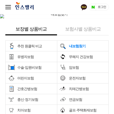
로그인
보장별 상품비교
보험사별 상품비교
추천 원클릭 비교
내보험찾기
유병자보험
무해지 건강보험
수술·입원비보험
암보험
어린이보험
운전자보험
간호간병보험
치매간병보험
종신·정기보험
연금보험
치아보험
골프·주택화재보험