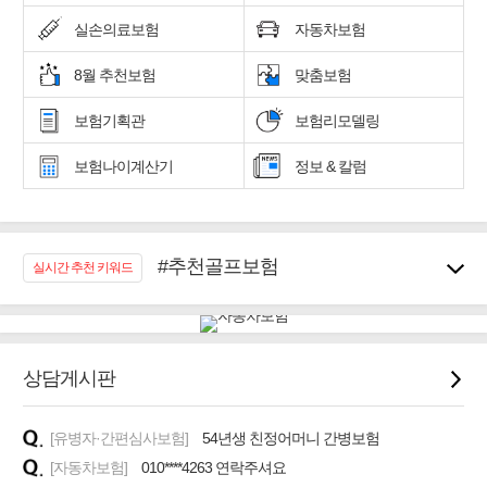
실손의료보험
자동차보험
8월 추천보험
맞춤보험
보험기획관
보험리모델링
보험나이계산기
정보 & 칼럼
#추천골프보험
실시간 추천 키워드
#우리집 화재, 도난대비
#노후대비 연금재테크!
#임플란트, 치아치료보장
#어린이 종합보장
상담게시판
#교통사고대비 운전자보험
#무해지 건강보험
[유병자·간편심사보험]
54년생 친정어머니 간병보험
#바뀌기전에 4세대 가입
[자동차보험]
010****4263 연락주셔요