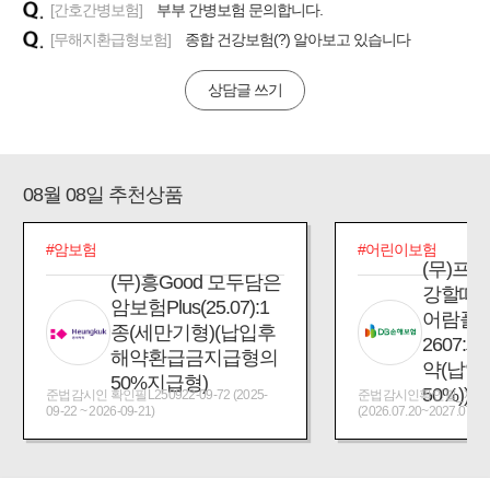
[간호간병보험]
부부 간병보험 문의합니다.
[무해지환급형보험]
종합 건강보험(?) 알아보고 있습니다
상담글 쓰기
08월 08일 추천상품
#암보험
#어린이보험
(무)프
(무)흥Good 모두담은
강할때
암보험Plus(25.07):1
어람플
종(세만기형)(납입후
2607:
해약환급금지급형의
약(납입
50%지급형)
50%))
준법감시인 확인필L250922-09-72 (2025-
준법감시인확인필_제2026
09-22 ~ 2026-09-21)
(2026.07.20~2027.07.19