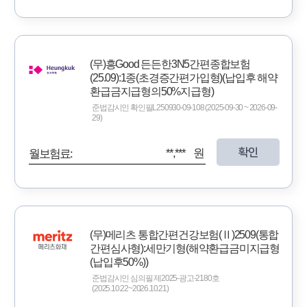
(무)흥Good 든든한3N5간편종합보험
(25.09):1종(초경증간편가입형)(납입후 해약
환급금지급형의50%지급형)
준법감시인 확인필L250930-09-108 (2025-09-30 ~ 2026-09-
29)
확인
**,*** 원
월보험료:
(무)메리츠 통합간편건강보험(Ⅱ)2509(통합
간편심사형):세만기형(해약환급금미지급형
(납입후50%))
준법감시인 심의필 제2025-광고-2180호
(2025.10.22~2026.10.21)