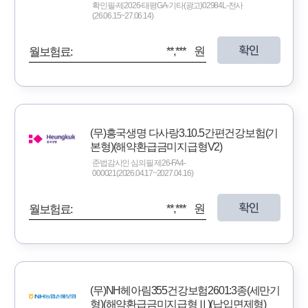
확인필-제2026-태평GA-기타(광고)02984L-전사
(26.06.15~27.06.14)
확인
**,*** 원
월보험료:
(무)흥국생명 다사랑3.10.5간편건강보험(기
본형)(해약환급금미지급형V2)
준법감시인 심의필 제26-FA4-
000021(2026.04.17~2027.04.16)
확인
**,*** 원
월보험료:
(무)NH헤아림355건강보험2601:3종(세만기
형)(해약환급금미지급형Ⅱ)(납입면제형)