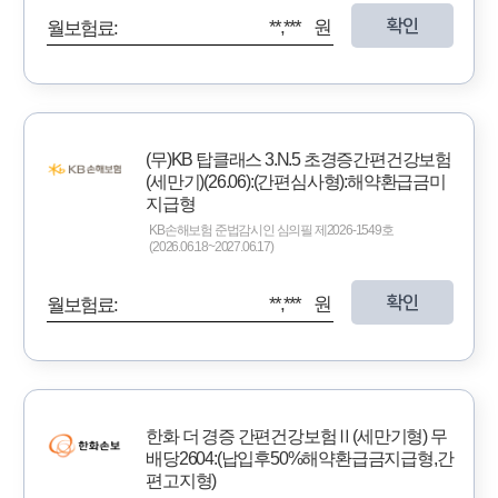
확인
**,*** 원
월보험료:
(무)KB 탑클래스 3.N.5 초경증간편건강보험
(세만기)(26.06):(간편심사형):해약환급금미
지급형
KB손해보험 준법감시인 심의필 제2026-1549호
(2026.06.18~2027.06.17)
확인
**,*** 원
월보험료:
한화 더 경증 간편건강보험Ⅱ(세만기형) 무
배당2604:(납입후50%해약환급금지급형,간
편고지형)