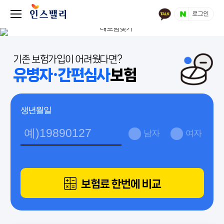
로그인
기존 보험가입이 어려웠다면?
유병자·간편심사
보험
생년월일
남자
여자
보험료 한번에 비교