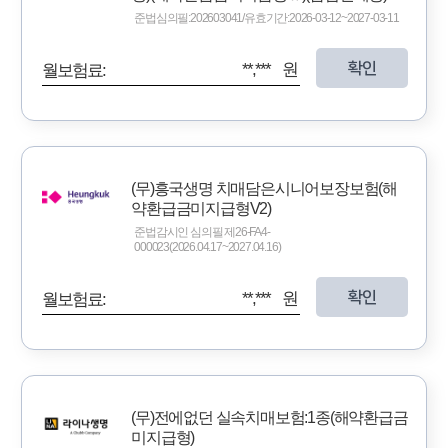
준법심의필:202603041/유효기간:2026-03-12~2027-03-11
확인
**,*** 원
월보험료:
(무)흥국생명 치매담은시니어보장보험(해
약환급금미지급형V2)
준법감시인 심의필 제26-FA4-
000023(2026.04.17~2027.04.16)
확인
**,*** 원
월보험료:
(무)전에없던 실속치매보험:1종(해약환급금
미지급형)