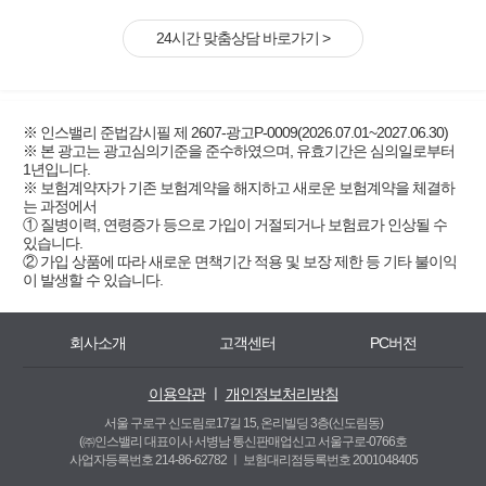
24시간 맞춤상담 바로가기 >
※ 인스밸리 준법감시필 제 2607-광고P-0009(2026.07.01~2027.06.30)
※ 본 광고는 광고심의기준을 준수하였으며, 유효기간은 심의일로부터
1년입니다.
※ 보험계약자가 기존 보험계약을 해지하고 새로운 보험계약을 체결하
는 과정에서
① 질병이력, 연령증가 등으로 가입이 거절되거나 보험료가 인상될 수
있습니다.
② 가입 상품에 따라 새로운 면책기간 적용 및 보장 제한 등 기타 불이익
이 발생할 수 있습니다.
회사소개
고객센터
PC버전
이용약관
ㅣ
개인정보처리방침
서울 구로구 신도림로17길 15, 온리빌딩 3층(신도림동)
(㈜인스밸리 대표이사 서병남 통신판매업신고 서울구로-0766호
사업자등록번호 214-86-62782 ㅣ
보험대리점등록번호 2001048405