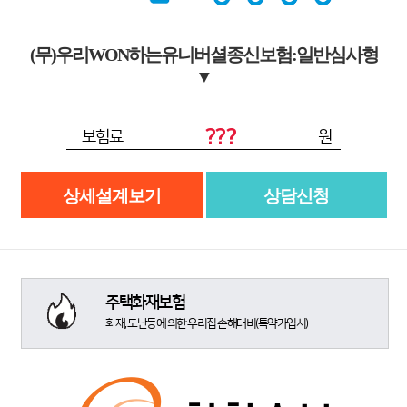
(무)우리WON하는유니버셜종신보험:일반심사형
▼
???
보험료
원
상세설계보기
상담신청
주택화재보험
화재, 도난등에 의한 우리집 손해대비(특약가입시)