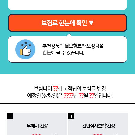
보험료 한눈에 확인 ▼
추천상품의
월보험료와 보장금을
한눈에
볼 수 있습니다.
보험나이
??
세 고객님의 보험료 변경
예정일 (상령일)은
????
년
??
월
??
일입니다.
무해지:건강
간편심사보험:건강