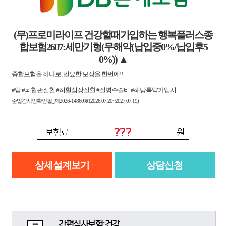
(무)프로미라이프 건강할때가입하는 행복플러스종
합보험2607:세만기형(무해약(납입중0%/납입후5
0%))
▲
종합보험을 하나로, 필요한 보장을 한번에!!
#암 #뇌혈관질환 #허혈심장질환 #질병수술비 #해당특약가입시
준법감시인확인필_제2026-14860호(2026.07.20~2027.07.19)
???
보험료
원
상세설계보기
상담신청
간편심사보험:건강