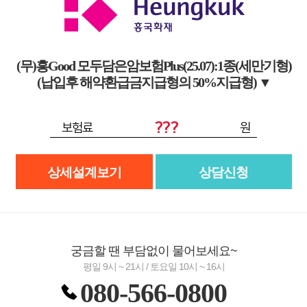
(무)흥Good 모두담은암보험Plus(25.07):1종(세만기형)
(납입후 해약환급금지급형의 50%지급형)
▼
???
보험료
원
상세설계보기
상담신청
궁금할 땐 부담없이 물어보세요~
평일 9시 ~ 21시 / 토요일 10시 ~ 16시
080-566-0800