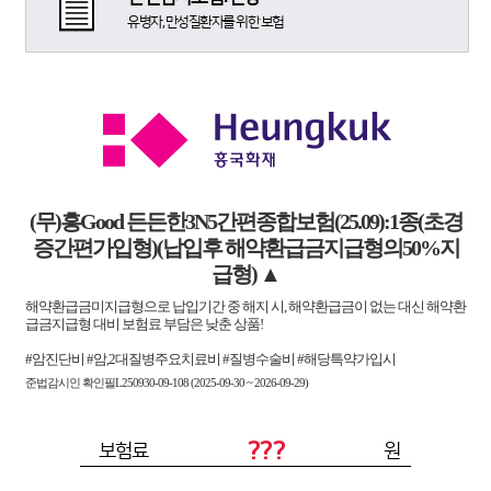
유병자, 만성질환자를 위한 보험
(무)흥Good 든든한3N5간편종합보험(25.09):1종(초경
증간편가입형)(납입후 해약환급금지급형의50%지
급형)
▲
해약환급금미지급형으로 납입기간 중 해지 시, 해약환급금이 없는 대신 해약환
급금지급형 대비 보험료 부담은 낮춘 상품!
#암진단비 #암,2대질병주요치료비 #질병수술비 #해당특약가입시
준법감시인 확인필L250930-09-108 (2025-09-30 ~ 2026-09-29)
???
보험료
원