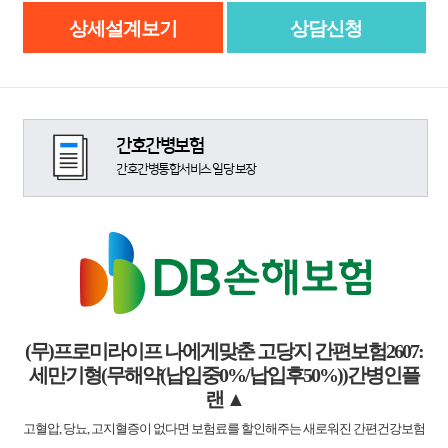
상세설계보기
상담신청
간호간병보험
간호간병통합서비스 일당 보장
(무)프로미라이프 나에게맞춘 고당지 간편보험2607:
세만기형(무해약(납입중0%/납입후50%))간병인플
랜
▲
고혈압, 당뇨, 고지혈증이 없다면 보험료를 할인해주는 새로워진 간편건강보험