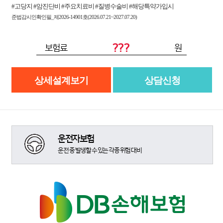
#고당지 #암진단비 #주요치료비 #질병수술비 #해당특약가입시
준법감시인확인필_제2026-14901호(2026.07.21~2027.07.20)
???
보험료
원
상세설계보기
상담신청
운전자보험
운전 중 발생할 수 있는 각종 위험 대비