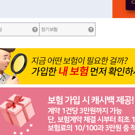
간
험
정기보험