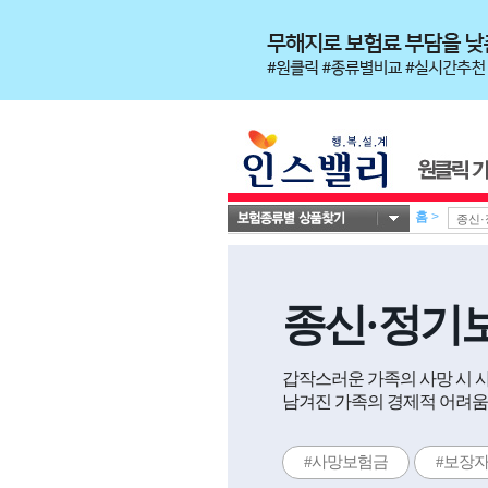
홈
>
종신·정기
갑작스러운 가족의 사망 시 
남겨진 가족의 경제적 어려움
#사망보험금
#보장