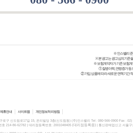
※ 인스밸리 준법감시
※ 본 광고는 광고심의기준을
※ 보험계약자가 기존 보험계
① 질병이력, 연령증가 등
② 가입 상품에 따라 새로운 면책기간 적
제휴안내
사이트맵
개인정보처리방침
구로구 신도림로17길 15, 온리빌딩 3층(신도림동) (주)인스밸리 Tel : 080-566-0900 Fax : 02) 5
(대리점등록증)
214-86-62782 | 대리점등록번호: 2001048405
| 통신판매업신고 서울구로-