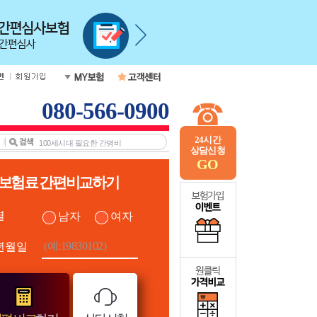
080-566-0900
24시간
상담신청
GO
보험료 간편비교하기
별
남자
여자
년월일