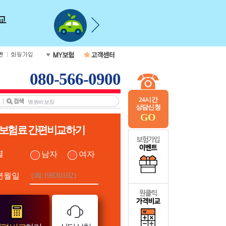
080-566-0900
24시간
상담신청
GO
보험료 간편비교하기
별
남자
여자
년월일