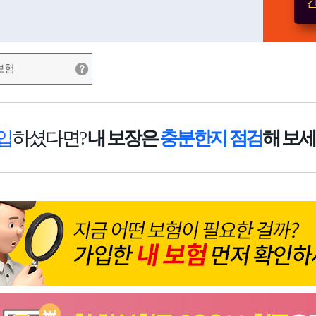
간
보험
입
하셨다면?
내 보장은
충분한지 점검
해 보세