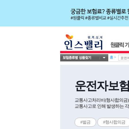
홈
>
운전자보
교통사고처리비(형사합의금), 
교통사고로 인해 발생하는 각
#벌금
#형사합의금