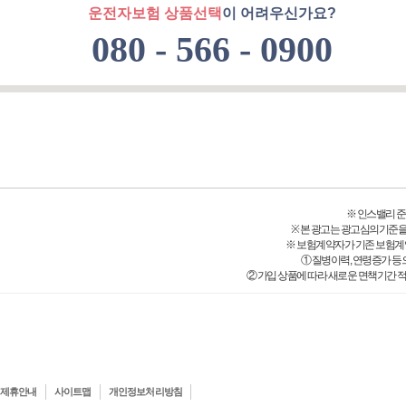
운전자보험 상품선택
이 어려우신가요?
080 - 566 - 0900
※ 인스밸리 준법감시
※ 본 광고는 광고심의기준을
※ 보험계약자가 기존 보험계
① 질병이력, 연령증가 등
② 가입 상품에 따라 새로운 면책기간 적
제휴안내
사이트맵
개인정보처리방침