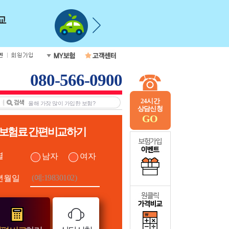
080-566-0900
24시간
상담신청
GO
보험료 간편비교하기
별
남자
여자
년월일