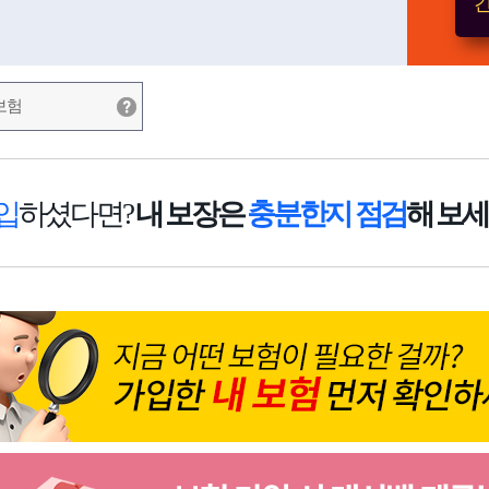
간
보험
입
하셨다면?
내 보장은
충분한지 점검
해 보세