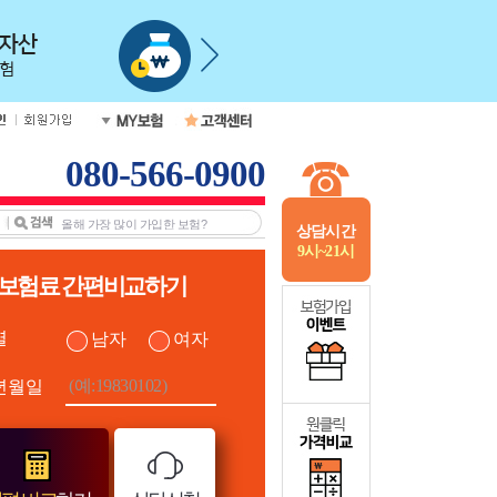
080-566-0900
상담시간
9시~21시
보험료 간편비교하기
별
남자
여자
년월일