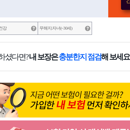
간
건강
무해지:자녀(~30세)
하셨다면?
내 보장은
충분한지 점검
해 보세요