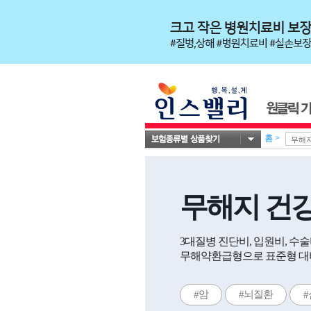
홈
>
무해지 건
3대질병 진단비, 입원비, 수
무해약환급형으로 표준형 대비
#암
#뇌질환