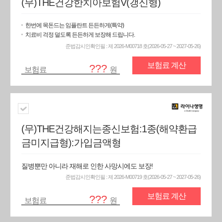
(무)THE건강한치아보험V(갱신형)
한번에 목돈드는 임플란트 든든하게(특약)
치료비 걱정 덜도록 든든하게 보장해 드립니다.
준법감시인확인필 : 제 2026-M00718 호(2026-05-27 ~ 2027-05-26)
보험료 계산
???
보험료
원
(무)THE건강해지는종신보험:1종(해약환급
금미지급형):가입금액형
질병뿐만 아니라 재해로 인한 사망시에도 보장!
준법감시인확인필 : 제 2026-M00719 호(2026-05-27 ~ 2027-05-26)
보험료 계산
???
보험료
원