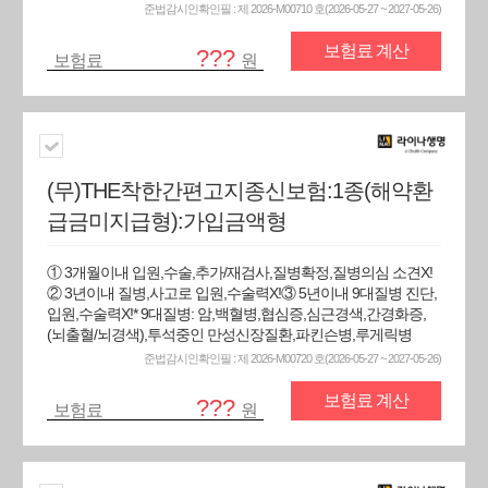
준법감시인확인필 : 제 2026-M00710 호(2026-05-27 ~ 2027-05-26)
보험료 계산
???
보험료
원
(무)THE착한간편고지종신보험:1종(해약환
급금미지급형):가입금액형
① 3개월이내 입원,수술,추가/재검사,질병확정,질병의심 소견X!
② 3년이내 질병,사고로 입원,수술력X!③ 5년이내 9대질병 진단,
입원,수술력X!* 9대질병: 암,백혈병,협심증,심근경색,간경화증,
(뇌출혈/뇌경색),투석중인 만성신장질환,파킨슨병,루게릭병
준법감시인확인필 : 제 2026-M00720 호(2026-05-27 ~ 2027-05-26)
보험료 계산
???
보험료
원