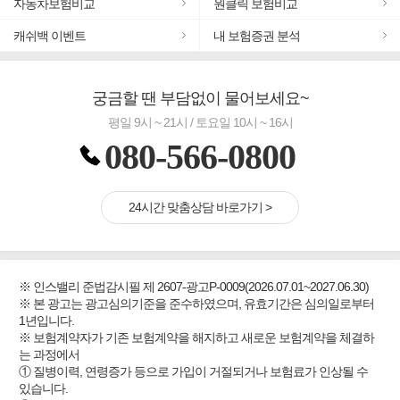
자동차보험비교
원클릭 보험비교
#우리집 화재, 도난대비
#추천골프보험
캐쉬백 이벤트
내 보험증권 분석
#바뀌기전에 4세대 가입
#무해지 건강보험
궁금할 땐 부담없이 물어보세요~
#교통사고대비 운전자보험
평일 9시 ~ 21시 / 토요일 10시 ~ 16시
080-566-0800
24시간 맞춤상담 바로가기 >
※ 인스밸리 준법감시필 제 2607-광고P-0009(2026.07.01~2027.06.30)
※ 본 광고는 광고심의기준을 준수하였으며, 유효기간은 심의일로부터
1년입니다.
※ 보험계약자가 기존 보험계약을 해지하고 새로운 보험계약을 체결하
는 과정에서
① 질병이력, 연령증가 등으로 가입이 거절되거나 보험료가 인상될 수
있습니다.