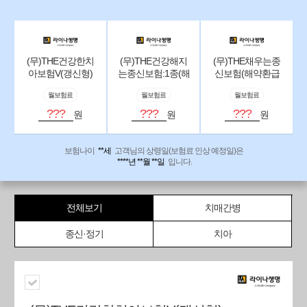
(무)THE건강한치
(무)THE건강해지
(무)THE채우는종
아보험V(갱신형)
는종신보험:1종(해
신보험(해약환급
약환급금미지급
금일부지급형):체
월보험료
월보험료
월보험료
형):가입금액형
증형
???
???
???
원
원
원
보험나이
**세
고객님의 상령일(보험료 인상 예정일)은
****년 **월 **일
입니다.
전체보기
치매간병
종신·정기
치아