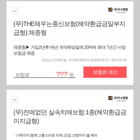
(무)THE채우는종신보험(해약환급금일부지
급형):체증형
체증형▶ 가입2년후 매년 계약해당일에 20%씩 최대 7년간 사망
보험금 체증
준법감시인확인필 : 제 2026-M00711 호(2026-05-27 ~ 2027-05-26)
보험료 계산
???
보험료
원
(무)전에없던 실속치매보험:1종(해약환급금
미지급형)
가족까지 함께 고통스러운 치매, 요양, 간병까지 올 케어