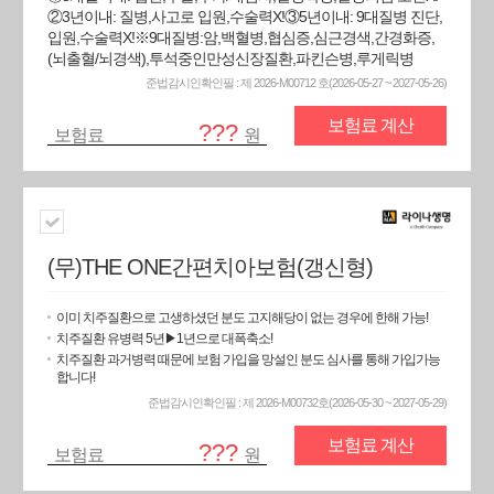
②3년이내: 질병,사고로 입원,수술력X!③5년이내: 9대질병 진단,
입원,수술력X!※9대질병:암,백혈병,협심증,심근경색,간경화증,
(뇌출혈/뇌경색),투석중인만성신장질환,파킨슨병,루게릭병
준법감시인확인필 : 제 2026-M00712 호(2026-05-27 ~ 2027-05-26)
보험료 계산
???
보험료
원
(무)THE ONE간편치아보험(갱신형)
이미 치주질환으로 고생하셨던 분도 고지해당이 없는 경우에 한해 가능!
치주질환 유병력 5년▶1년으로 대폭축소!
치주질환 과거병력 때문에 보험 가입을 망설인 분도 심사를 통해 가입가능
합니다!
준법감시인확인필 : 제 2026-M00732호(2026-05-30 ~ 2027-05-29)
보험료 계산
???
보험료
원