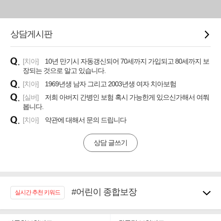
상담게시판
[치아]
10년 만기시 자동갱신되어 70세까지 가입되고 80세까지 보
장되는 것으로 알고 있습니다.
[치아]
1969년생 남자 그리고 2003년생 여자 치아보험
[실버]
저희 아버지 간병인 보험 혹시 가능한게 있으신가해서 여쭤
봅니다.
[치아]
약관에 대해서 문의 드립니다
상담 글쓰기
#어린이 종합보장
실시간 추천 키워드
#임플란트, 치아치료보장
#노후대비 연금재테크!