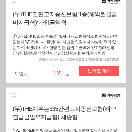
(무)THE간편고지종신보험:1종(해약환급금
미지급형):가입금액형
① 3개월이내: 입원,수술,추가/재검사,질병확정,질병의심 소견이
있는지?② 2년이내: 질병이나 사고로 입원이나 수술한 적이 있
는지?③ 5년이내: 5대 질병 진단,입원,수술력이 없고!(5대질병:
암,간경화증,투석중인 만성신장질환,파킨슨병,루게릭병)
준법감시인확인필 : 제 2026-M00713 호(2026-05-27 ~ 2027-05-26)
보험료 계산
???
보험료
원
(무)THE채우는335간편고지종신보험(해약
환급금일부지급형):체증형
①3개월이내: 입원,수술,추가/재검사,질병확정,질병의심 소견X!