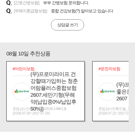
[간호간병보험]
부부 간병보험 문의합니다.
[무해지환급형보험]
종합 건강보험(?) 알아보고 있습니다
상담글 쓰기
08월 10일 추천상품
#어린이보험
#운전자보험
(무)프로미라이프 건
강할때가입하는 청춘
(무)프
어람플러스종합보험
좋은운
2607:세만기형(무해
2607
약(납입중0%/납입후
50%))
준법감시인확인필_제2026-14861호
준법감시인확인필_제2026
(2026.07.20~2027.07.19)
(2026.07.22~2027.07.21