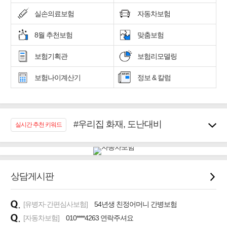
실손의료보험
자동차보험
8월 추천보험
맞춤보험
보험기획관
보험리모델링
보험나이계산기
정보 & 칼럼
#우리집 화재, 도난대비
실시간 추천 키워드
#노후대비 연금재테크!
#임플란트, 치아치료보장
#어린이 종합보장
#교통사고대비 운전자보험
상담게시판
#무해지 건강보험
#바뀌기전에 4세대 가입
[유병자·간편심사보험]
54년생 친정어머니 간병보험
#추천골프보험
[자동차보험]
010****4263 연락주셔요