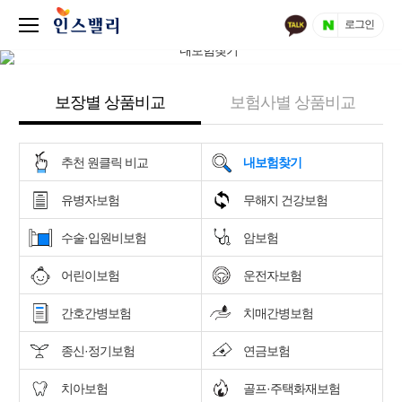
로그인
보장별 상품비교
보험사별 상품비교
추천 원클릭 비교
내보험찾기
유병자보험
무해지 건강보험
수술·입원비보험
암보험
어린이보험
운전자보험
간호간병보험
치매간병보험
종신·정기보험
연금보험
치아보험
골프·주택화재보험