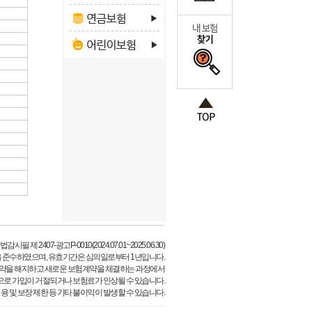
필 제 2407-광고P-0010(2024.07.01~2025.06.30)
 준수하였으며, 유효기간은 심의일로부터 1년입니다.
약을 해지하고 새로운 보험계약을 체결하는 과정에서
으로 가입이 거절되거나 보험료가 인상될 수 있습니다.
용 및 보장 제한 등 기타 불이익이 발생할 수 있습니다.