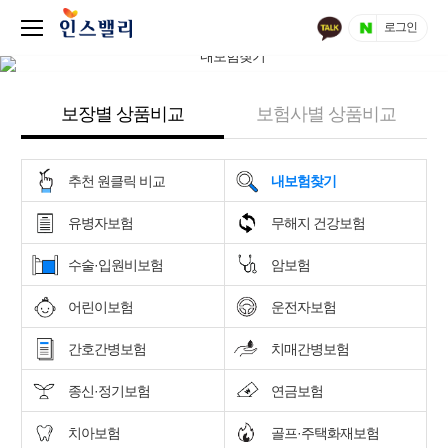
로그인
보장별 상품비교
보험사별 상품비교
추천 원클릭 비교
내보험찾기
유병자보험
무해지 건강보험
수술·입원비보험
암보험
어린이보험
운전자보험
간호간병보험
치매간병보험
종신·정기보험
연금보험
치아보험
골프·주택화재보험