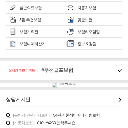
실손의료보험
자동차보험
8월 추천보험
맞춤보험
보험기획관
보험리모델링
보험나이계산기
정보 & 칼럼
#추천골프보험
실시간 추천 키워드
#우리집 화재, 도난대비
#노후대비 연금재테크!
#임플란트, 치아치료보장
#어린이 종합보장
상담게시판
#교통사고대비 운전자보험
#무해지 건강보험
[유병자·간편심사보험]
54년생 친정어머니 간병보험
#바뀌기전에 4세대 가입
[자동차보험]
010****4263 연락주셔요