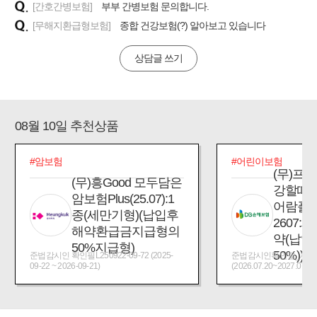
[간호간병보험]
부부 간병보험 문의합니다.
[무해지환급형보험]
종합 건강보험(?) 알아보고 있습니다
상담글 쓰기
08월 10일 추천상품
#암보험
#어린이보험
(무)프
(무)흥Good 모두담은
강할때
암보험Plus(25.07):1
어람플
종(세만기형)(납입후
2607:
해약환급금지급형의
약(납입
50%지급형)
50%))
준법감시인 확인필L250922-09-72 (2025-
준법감시인확인필_제2026
09-22 ~ 2026-09-21)
(2026.07.20~2027.07.19